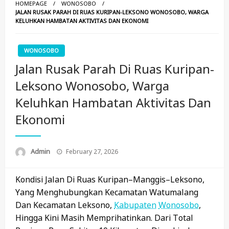
HOMEPAGE
WONOSOBO
JALAN RUSAK PARAH DI RUAS KURIPAN-LEKSONO WONOSOBO, WARGA
KELUHKAN HAMBATAN AKTIVITAS DAN EKONOMI
WONOSOBO
Jalan Rusak Parah Di Ruas Kuripan-
Leksono Wonosobo, Warga
Keluhkan Hambatan Aktivitas Dan
Ekonomi
Posted
Admin
February 27, 2026
On
Kondisi Jalan Di Ruas Kuripan–Manggis–Leksono,
Yang Menghubungkan Kecamatan Watumalang
Dan Kecamatan Leksono,
Kabupaten
Wonosobo
,
Hingga Kini Masih Memprihatinkan. Dari Total