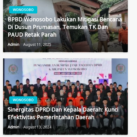
WONOSOBO
BPBD Wonosobo Lakukan Mitigasi Bencana
Di Dusun Prumasan, Temukan TK Dan
PAUD Retak Parah
Admin
August 11, 2025
WONOSOBO
Sinergitas DPRD Dan Kepala Daerah: Kunci
Efektivitas Pemerintahan Daerah
Admin
August 13, 2024