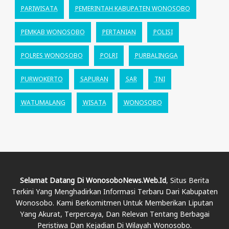
PARIWISATA
PEMERINTAH KABUPATEN WONOSOBO
PEMKAB WONOSOBO
PERTANIAN
POLISI
POLRES WONOSOBO
POLRI
PURBALINGGA
PURWOKERTO
SAPURAN
SAR
TNI
WATUMALANG
WISATA
WONOSOBO
Selamat Datang Di WonosoboNews.web.id
, Situs Berita
Terkini Yang Menghadirkan Informasi Terbaru Dari Kabupaten
Wonosobo. Kami Berkomitmen Untuk Memberikan Liputan
Yang Akurat, Terpercaya, Dan Relevan Tentang Berbagai
Peristiwa Dan Kejadian Di Wilayah Wonosobo.