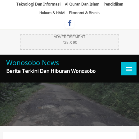
Skip
Teknologi Dan Informasi
Al Quran Dan Islam
Pendidikan
To
Hukum & HAM
Ekonomi & Bisnis
Content
ADVERTISEMENT
728 X 90
Wonosobo News
Berita Terkini Dan Hiburan Wonosobo