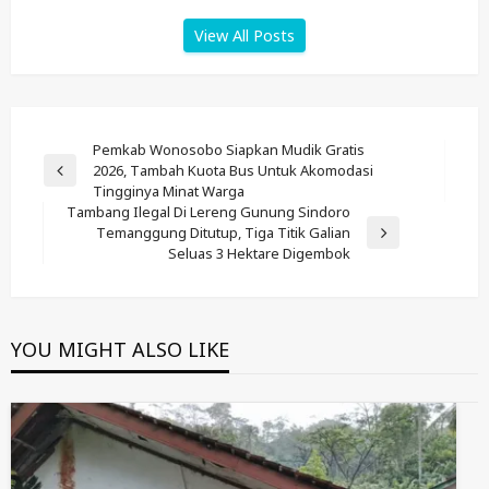
View All Posts
Post
Pemkab Wonosobo Siapkan Mudik Gratis
2026, Tambah Kuota Bus Untuk Akomodasi
Navigation
Previous
Tingginya Minat Warga
Post
Tambang Ilegal Di Lereng Gunung Sindoro
Temanggung Ditutup, Tiga Titik Galian
Next
Seluas 3 Hektare Digembok
Post
YOU MIGHT ALSO LIKE