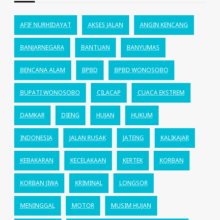
AFIF NURHIDAYAT
AKSES JALAN
ANGIN KENCANG
BANJARNEGARA
BANTUAN
BANYUMAS
BENCANA ALAM
BPBD
BPBD WONOSOBO
BUPATI WONOSOBO
CILACAP
CUACA EKSTREM
DAMKAR
DIENG
HUJAN
HUKUM
INDONESIA
JALAN RUSAK
JATENG
KALIKAJAR
KEBAKARAN
KECELAKAAN
KERTEK
KORBAN
KORBAN JIWA
KRIMINAL
LONGSOR
MENINGGAL
MOTOR
MUSIM HUJAN