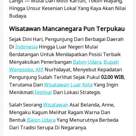
Langit — Mulai Dari Motif Kartun, Tokoh Wayang,
Hingga Unsur Kesenian Lokal Yang Kaya Akan Nilai
Budaya.
Wisatawan Mancanegara Pun Terpukau
Sejak Dini Hari, Pengunjung Dari Berbagai Daerah
Di
Indonesia
Hingga Luar Negeri Mulai
Berdatangan Untuk Mendapatkan Posisi Terbaik
Menyaksikan Penerbangan
Balon
Udara
.
Bupati
Wonosobo
,
Afif
Nurhidayat, Menyebut Kepadatan
Pengunjung Sudah Terlihat Sejak Pukul
02.00 WIB
,
Terutama Dari
Wisatawan
Luar Kota
Yang Ingin
Menikmati
Festival
Dari Lokasi Strategis.
Salah Seorang
Wisatawan
Asal Belanda, Anne,
Mengaku Kagum Melihat Ragam Warna Dan
Bentuk
Balon
Udara
Yang Menurutnya Berbeda
Dari Tradisi Serupa Di Negaranya.