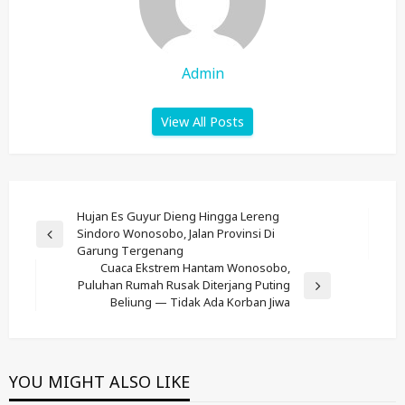
Admin
View All Posts
Post
Hujan Es Guyur Dieng Hingga Lereng
Sindoro Wonosobo, Jalan Provinsi Di
Navigation
Previous
Garung Tergenang
Post
Cuaca Ekstrem Hantam Wonosobo,
Puluhan Rumah Rusak Diterjang Puting
Next
Beliung — Tidak Ada Korban Jiwa
Post
YOU MIGHT ALSO LIKE