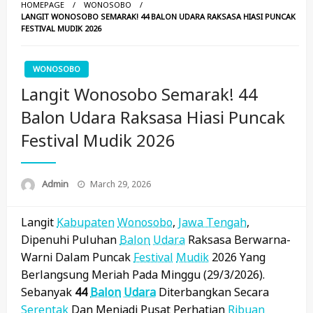
HOMEPAGE
WONOSOBO
LANGIT WONOSOBO SEMARAK! 44 BALON UDARA RAKSASA HIASI PUNCAK
FESTIVAL MUDIK 2026
WONOSOBO
Langit Wonosobo Semarak! 44
Balon Udara Raksasa Hiasi Puncak
Festival Mudik 2026
Posted
Admin
March 29, 2026
On
Langit
Kabupaten
Wonosobo
,
Jawa Tengah
,
Dipenuhi Puluhan
Balon
Udara
Raksasa Berwarna-
Warni Dalam Puncak
Festival
Mudik
2026 Yang
Berlangsung Meriah Pada Minggu (29/3/2026).
Sebanyak
44
Balon
Udara
Diterbangkan Secara
Serentak
Dan Menjadi Pusat Perhatian
Ribuan