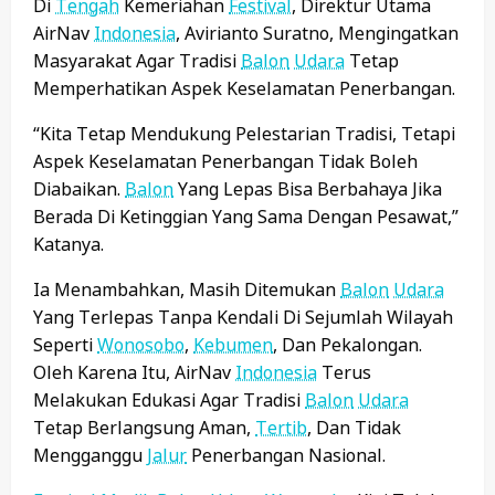
Di
Tengah
Kemeriahan
Festival
, Direktur Utama
AirNav
Indonesia
, Avirianto Suratno, Mengingatkan
Masyarakat Agar Tradisi
Balon
Udara
Tetap
Memperhatikan Aspek Keselamatan Penerbangan.
“Kita Tetap Mendukung Pelestarian Tradisi, Tetapi
Aspek Keselamatan Penerbangan Tidak Boleh
Diabaikan.
Balon
Yang Lepas Bisa Berbahaya Jika
Berada Di Ketinggian Yang Sama Dengan Pesawat,”
Katanya.
Ia Menambahkan, Masih Ditemukan
Balon
Udara
Yang Terlepas Tanpa Kendali Di Sejumlah Wilayah
Seperti
Wonosobo
,
Kebumen
, Dan Pekalongan.
Oleh Karena Itu, AirNav
Indonesia
Terus
Melakukan Edukasi Agar Tradisi
Balon
Udara
Tetap Berlangsung Aman,
Tertib
, Dan Tidak
Mengganggu
Jalur
Penerbangan Nasional.