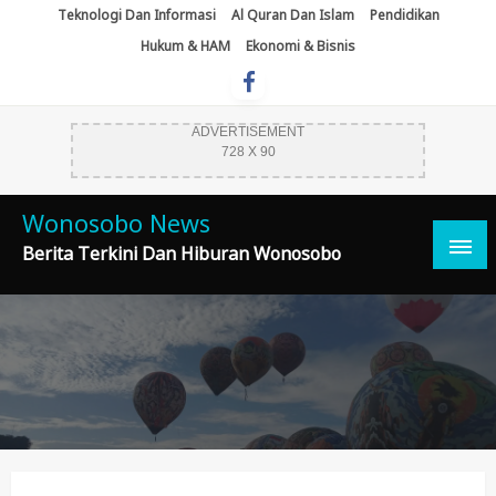
Skip
Teknologi Dan Informasi
Al Quran Dan Islam
Pendidikan
To
Hukum & HAM
Ekonomi & Bisnis
Content
ADVERTISEMENT
728 X 90
Wonosobo News
Berita Terkini Dan Hiburan Wonosobo