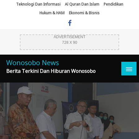
Skip
Teknologi Dan Informasi
Al Quran Dan Islam
Pendidikan
To
Hukum & HAM
Ekonomi & Bisnis
Content
ADVERTISEMENT
728 X 90
Wonosobo News
Berita Terkini Dan Hiburan Wonosobo