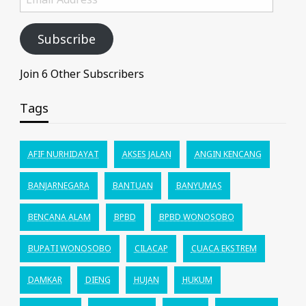
Address
Subscribe
Join 6 Other Subscribers
Tags
AFIF NURHIDAYAT
AKSES JALAN
ANGIN KENCANG
BANJARNEGARA
BANTUAN
BANYUMAS
BENCANA ALAM
BPBD
BPBD WONOSOBO
BUPATI WONOSOBO
CILACAP
CUACA EKSTREM
DAMKAR
DIENG
HUJAN
HUKUM