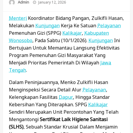
Posted
Admin
January 12, 2026
On
Menteri
Koordinator Bidang Pangan, Zulkifli Hasan,
Melakukan
Kunjungan
Kerja Ke Satuan
Pelayanan
Pemenuhan Gizi (SPPG)
Kalikajar
,
Kabupaten
Wonosobo
, Pada Sabtu (10/1/2026).
Kunjungan
Ini
Bertujuan Untuk Memantau Langsung Efektivitas
Program Pemenuhan Gizi Masyarakat Yang
Menjadi Prioritas Pemerintah Di Wilayah
Jawa
Tengah
.
Dalam Peninjauannya, Menko Zulkifli Hasan
Menginspeksi Secara Detail Alur
Pelayanan
,
Kelengkapan Fasilitas
Dapur
, Hingga Standar
Kebersihan Yang Diterapkan. SPPG
Kalikajar
Sendiri Merupakan Unit Percontohan Yang Telah
Mengantongi
Sertifikat Laik Higiene Sanitasi
(SLHS)
, Sebuah Standar Krusial Dalam Menjamin