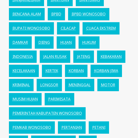
BENCANA ALAM
BPBD
BPBD WONOSOBO
BUPATI WONOSOBO
CILACAP
CUACA EKSTREM
DAMKAR
DIENG
HUJAN
HUKUM
INDONESIA
JALAN RUSAK
JATENG
KEBAKARAN
KECELAKAAN
KERTEK
KORBAN
KORBAN JIWA
KRIMINAL
LONGSOR
MENINGGAL
MOTOR
MUSIM HUJAN
PARIWISATA
PEMERINTAH KABUPATEN WONOSOBO
PEMKAB WONOSOBO
PERTANIAN
PETANI