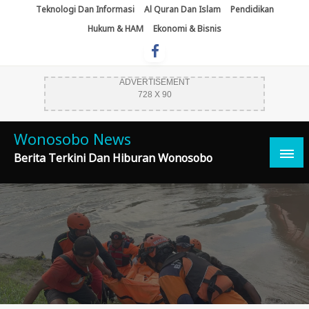
Skip
Teknologi Dan Informasi
Al Quran Dan Islam
Pendidikan
To
Hukum & HAM
Ekonomi & Bisnis
Content
ADVERTISEMENT
728 X 90
Wonosobo News
Berita Terkini Dan Hiburan Wonosobo