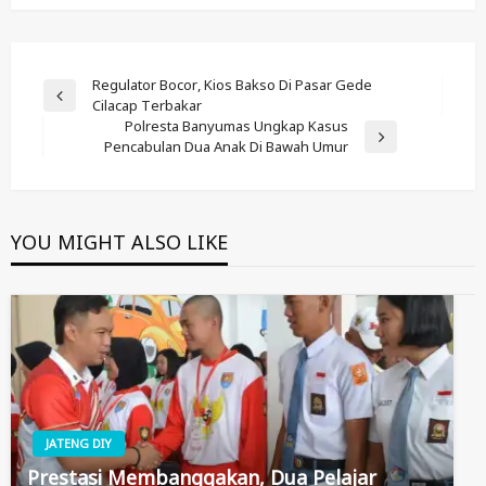
Post
Regulator Bocor, Kios Bakso Di Pasar Gede
Previous
Cilacap Terbakar
Navigation
Post
Polresta Banyumas Ungkap Kasus
Next
Pencabulan Dua Anak Di Bawah Umur
Post
YOU MIGHT ALSO LIKE
JATENG DIY
Prestasi Membanggakan, Dua Pelajar