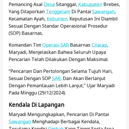
Pemancing Asal
Desa
Sitanggal,
Kabupaten
Brebes,
Yang Dilaporkan
Tenggelam
Di Pantai
Sawangan
,
Kecamatan Ayah,
Kebumen
. Keputusan Ini Diambil
Sesuai Dengan Standar Operasional Prosedur
(SOP) Basarnas.
Komandan Tim
Operasi
SAR
Basarnas
Cilacap
,
Maryadi, Menjelaskan Bahwa Seluruh Upaya
Pencarian Telah Dilakukan Dengan Maksimal.
“Pencarian Dan Pertolongan Selama Tujuh Hari,
Sesuai Dengan SOP
SAR
, Dan Akan Berlanjut
Dengan Pemantauan Lebih Lanjut,” Ujar Maryadi
Pada Minggu (29/12/2024).
Kendala Di Lapangan
Maryadi Mengungkapkan, Pencarian Di Pantai
Sawangan
Menghadapi Berbagai Kendala,
Terutama Kondisi
Ombak
Yang Tinggi Serta Area