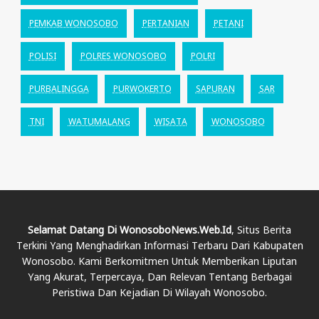
PEMKAB WONOSOBO
PERTANIAN
PETANI
POLISI
POLRES WONOSOBO
POLRI
PURBALINGGA
PURWOKERTO
SAPURAN
SAR
TNI
WATUMALANG
WISATA
WONOSOBO
Selamat Datang Di WonosoboNews.web.id
, Situs Berita
Terkini Yang Menghadirkan Informasi Terbaru Dari Kabupaten
Wonosobo. Kami Berkomitmen Untuk Memberikan Liputan
Yang Akurat, Terpercaya, Dan Relevan Tentang Berbagai
Peristiwa Dan Kejadian Di Wilayah Wonosobo.