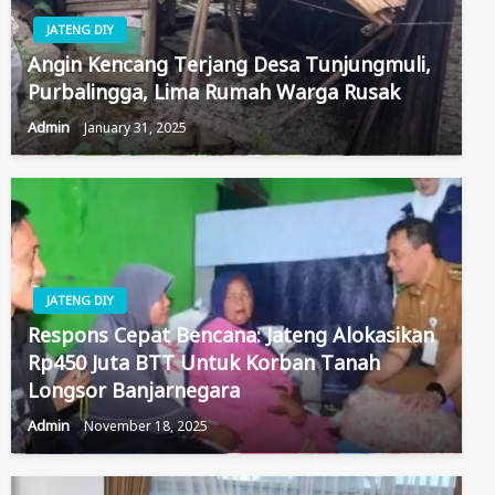
JATENG DIY
Angin Kencang Terjang Desa Tunjungmuli,
Purbalingga, Lima Rumah Warga Rusak
Admin
January 31, 2025
JATENG DIY
Respons Cepat Bencana: Jateng Alokasikan
Rp450 Juta BTT Untuk Korban Tanah
Longsor Banjarnegara
Admin
November 18, 2025