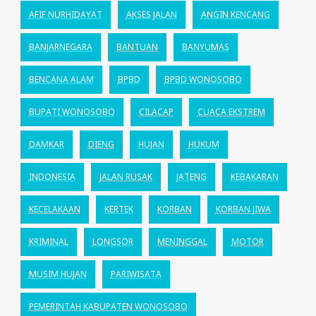
AFIF NURHIDAYAT
AKSES JALAN
ANGIN KENCANG
BANJARNEGARA
BANTUAN
BANYUMAS
BENCANA ALAM
BPBD
BPBD WONOSOBO
BUPATI WONOSOBO
CILACAP
CUACA EKSTREM
DAMKAR
DIENG
HUJAN
HUKUM
INDONESIA
JALAN RUSAK
JATENG
KEBAKARAN
KECELAKAAN
KERTEK
KORBAN
KORBAN JIWA
KRIMINAL
LONGSOR
MENINGGAL
MOTOR
MUSIM HUJAN
PARIWISATA
PEMERINTAH KABUPATEN WONOSOBO