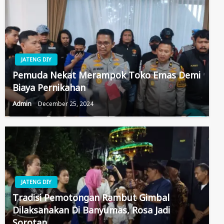
JATENG DIY
Pemuda Nekat Merampok Toko Emas Demi
Biaya Pernikahan
Admin
December 25, 2024
JATENG DIY
Tradisi Pemotongan Rambut Gimbal
Dilaksanakan Di Banyumas, Rosa Jadi
Sorotan