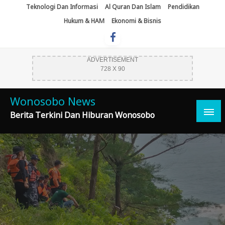
Skip
Teknologi Dan Informasi
Al Quran Dan Islam
Pendidikan
To
Hukum & HAM
Ekonomi & Bisnis
Content
ADVERTISEMENT
728 X 90
Wonosobo News
Berita Terkini Dan Hiburan Wonosobo