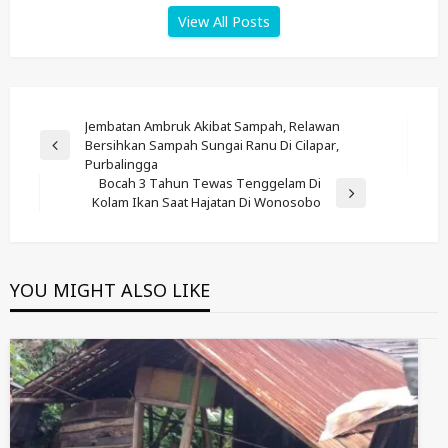
View All Posts
Post
Jembatan Ambruk Akibat Sampah, Relawan
Bersihkan Sampah Sungai Ranu Di Cilapar,
Navigation
Previous
Purbalingga
Post
Bocah 3 Tahun Tewas Tenggelam Di
Next
Kolam Ikan Saat Hajatan Di Wonosobo
Post
YOU MIGHT ALSO LIKE