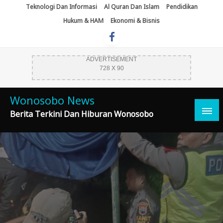
Skip
Teknologi Dan Informasi
Al Quran Dan Islam
Pendidikan
To
Hukum & HAM
Ekonomi & Bisnis
Content
ADVERTISEMENT
728 X 90
Wonosobo News
Berita Terkini Dan Hiburan Wonosobo