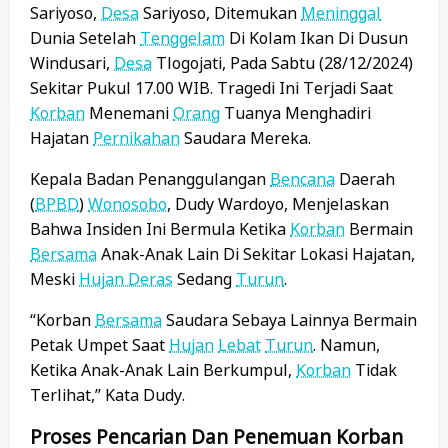
Sariyoso,
Desa
Sariyoso, Ditemukan
Meninggal
Dunia Setelah
Tenggelam
Di Kolam Ikan Di Dusun
Windusari,
Desa
Tlogojati, Pada Sabtu (28/12/2024)
Sekitar Pukul 17.00 WIB. Tragedi Ini Terjadi Saat
Korban
Menemani
Orang
Tuanya Menghadiri
Hajatan
Pernikahan
Saudara Mereka.
Kepala Badan Penanggulangan
Bencana
Daerah
(
BPBD
)
Wonosobo
, Dudy Wardoyo, Menjelaskan
Bahwa Insiden Ini Bermula Ketika
Korban
Bermain
Bersama
Anak-Anak Lain Di Sekitar Lokasi Hajatan,
Meski
Hujan Deras
Sedang
Turun
.
“Korban
Bersama
Saudara Sebaya Lainnya Bermain
Petak Umpet Saat
Hujan
Lebat
Turun
. Namun,
Ketika Anak-Anak Lain Berkumpul,
Korban
Tidak
Terlihat,” Kata Dudy.
Proses Pencarian Dan Penemuan Korban