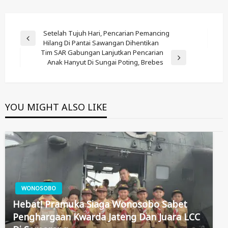
Post
Setelah Tujuh Hari, Pencarian Pemancing
Previous
Hilang Di Pantai Sawangan Dihentikan
Navigation
Post
Tim SAR Gabungan Lanjutkan Pencarian
Next
Anak Hanyut Di Sungai Poting, Brebes
Post
YOU MIGHT ALSO LIKE
WONOSOBO
Hebat! Pramuka Siaga Wonosobo Sabet
Penghargaan Kwarda Jateng Dan Juara LCC