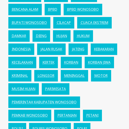
BENCANA ALAM
BPBD
BPBD WONOSOBO
BUPATI WONOSOBO
CILACAP
CUACA EKSTREM
DAMKAR
DIENG
HUJAN
HUKUM
INDONESIA
JALAN RUSAK
JATENG
KEBAKARAN
KECELAKAAN
KERTEK
KORBAN
KORBAN JIWA
KRIMINAL
LONGSOR
MENINGGAL
MOTOR
MUSIM HUJAN
PARIWISATA
PEMERINTAH KABUPATEN WONOSOBO
PEMKAB WONOSOBO
PERTANIAN
PETANI
POLISI
POLRES WONOSOBO
POLRI