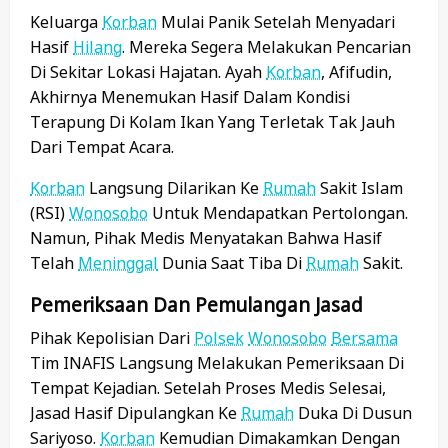
Keluarga
Korban
Mulai Panik Setelah Menyadari
Hasif
Hilang
. Mereka Segera Melakukan Pencarian
Di Sekitar Lokasi Hajatan. Ayah
Korban
, Afifudin,
Akhirnya Menemukan Hasif Dalam Kondisi
Terapung Di Kolam Ikan Yang Terletak Tak Jauh
Dari Tempat Acara.
Korban
Langsung Dilarikan Ke
Rumah
Sakit Islam
(RSI)
Wonosobo
Untuk Mendapatkan Pertolongan.
Namun, Pihak Medis Menyatakan Bahwa Hasif
Telah
Meninggal
Dunia Saat Tiba Di
Rumah
Sakit.
Pemeriksaan Dan Pemulangan Jasad
Pihak Kepolisian Dari
Polsek
Wonosobo
Bersama
Tim INAFIS Langsung Melakukan Pemeriksaan Di
Tempat Kejadian. Setelah Proses Medis Selesai,
Jasad Hasif Dipulangkan Ke
Rumah
Duka Di Dusun
Sariyoso.
Korban
Kemudian Dimakamkan Dengan