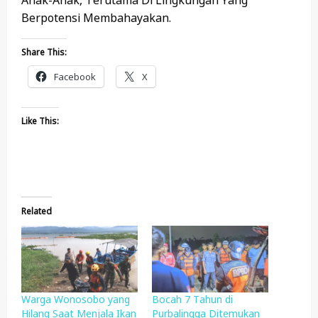
Anak-Anak, Terutama Di Lingkungan Yang
Berpotensi Membahayakan.
Share This:
Facebook
X
Like This:
Related
Warga Wonosobo yang
Bocah 7 Tahun di
Hilang Saat Menjala Ikan
Purbalingga Ditemukan