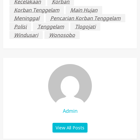
Kecelakaan
Korban
Korban Tenggelam
Main Hujan
Meninggal
Pencarian Korban Tenggelam
Polisi
Tenggelam
Tlogojati
Windusari
Wonosobo
Admin
View All Posts