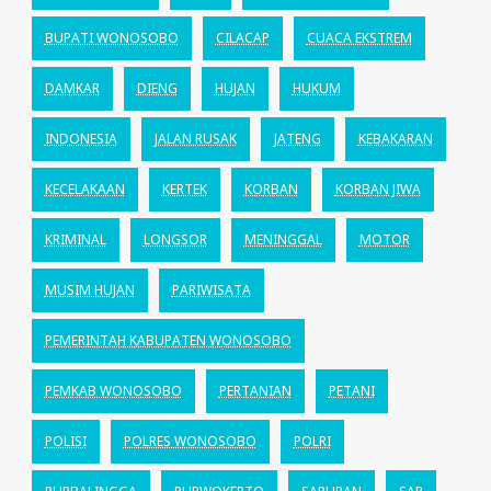
BUPATI WONOSOBO
CILACAP
CUACA EKSTREM
DAMKAR
DIENG
HUJAN
HUKUM
INDONESIA
JALAN RUSAK
JATENG
KEBAKARAN
KECELAKAAN
KERTEK
KORBAN
KORBAN JIWA
KRIMINAL
LONGSOR
MENINGGAL
MOTOR
MUSIM HUJAN
PARIWISATA
PEMERINTAH KABUPATEN WONOSOBO
PEMKAB WONOSOBO
PERTANIAN
PETANI
POLISI
POLRES WONOSOBO
POLRI