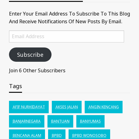
Enter Your Email Address To Subscribe To This Blog
And Receive Notifications Of New Posts By Email.
Email
Address
Subscribe
Join 6 Other Subscribers
Tags
AFIF NURHIDAYAT
AKSES JALAN
ANGIN KENCANG
BANJARNEGARA
BANTUAN
BANYUMAS
BENCANA ALAM
BPBD
BPBD WONOSOBO