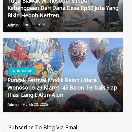
Tugu Biawak Wonosobo: Simbol
Kebanggaan Dari Dana Desa Rp50 Juta Yang
Bikin Heboh Netizen
Admin
April 23, 2025
WONOSOBO
Puncak Festival Mudik Balon Udara
Wonosobo 29 Maret, 45 Balon Terbaik Siap
Hiasi Langit Alun-Alun
Admin
March 28, 2026
Subscribe To Blog Via Email