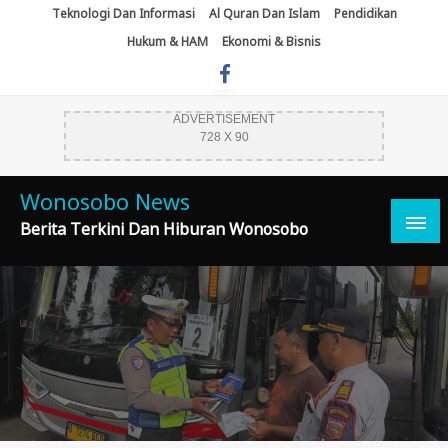
Skip
Teknologi Dan Informasi
Al Quran Dan Islam
Pendidikan
To
Hukum & HAM
Ekonomi & Bisnis
Content
ADVERTISEMENT
728 X 90
Wonosobo News
Berita Terkini Dan Hiburan Wonosobo