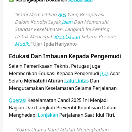
“Kami Memastikan
Bus
Yang Beroperasi
Dalam Kondisi Layak
Jalan
Dan Memenuhi
Standar Keselamatan. Langkah Ini Penting
Untuk Mencegah
Kecelakaan
Selama Periode
Mudik
,”
Ujar
Ipda Hariyanto
.
Edukasi Dan Imbauan Kepada Pengemudi
Selain Pemeriksaan Teknis, Petugas Juga
Memberikan Edukasi Kepada Pengemudi
Bus
Agar
Selalu
Mematuhi Aturan
Lalu Lintas
Dan
Mengutamakan Keselamatan Selama Perjalanan.
Operasi
Keselamatan Candi 2025 Ini Menjadi
Bagian Dari Langkah Preventif Kepolisian Dalam
Menghadapi
Lonjakan
Perjalanan Saat Idul Fitri.
“Fokus Utama Kami Adalah Meningkatkan