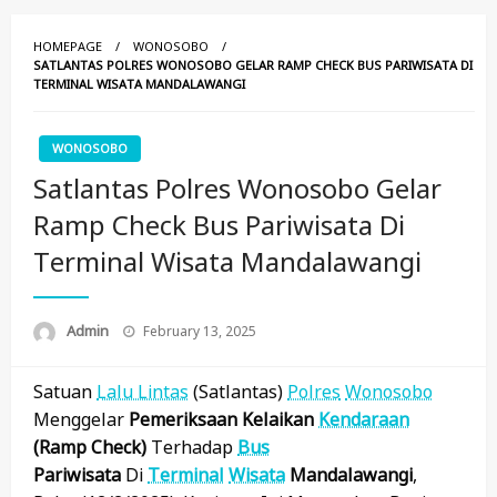
HOMEPAGE
WONOSOBO
SATLANTAS POLRES WONOSOBO GELAR RAMP CHECK BUS PARIWISATA DI
TERMINAL WISATA MANDALAWANGI
WONOSOBO
Satlantas Polres Wonosobo Gelar
Ramp Check Bus Pariwisata Di
Terminal Wisata Mandalawangi
Posted
Admin
February 13, 2025
On
Satuan
Lalu Lintas
(Satlantas)
Polres
Wonosobo
Menggelar
Pemeriksaan Kelaikan
Kendaraan
(ramp Check)
Terhadap
Bus
Pariwisata
Di
Terminal
Wisata
Mandalawangi
,