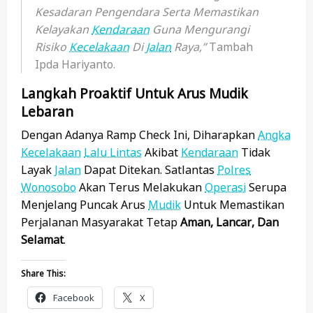
Kesadaran Pengendara Serta Memastikan
Kelayakan
Kendaraan
Guna Mengurangi
Risiko
Kecelakaan
Di
Jalan
Raya,”
Tambah
Ipda Hariyanto.
Langkah Proaktif Untuk Arus Mudik
Lebaran
Dengan Adanya Ramp Check Ini, Diharapkan
Angka
Kecelakaan
Lalu Lintas
Akibat
Kendaraan
Tidak
Layak
Jalan
Dapat Ditekan. Satlantas
Polres
Wonosobo
Akan Terus Melakukan
Operasi
Serupa
Menjelang Puncak Arus
Mudik
Untuk Memastikan
Perjalanan Masyarakat Tetap
Aman, Lancar, Dan
Selamat
.
Share This:
Facebook
X