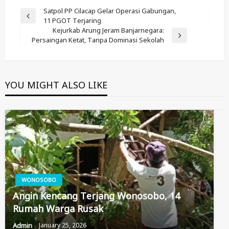
Post
Satpol PP Cilacap Gelar Operasi Gabungan,
Previous
11 PGOT Terjaring
Navigation
Post
Kejurkab Arung Jeram Banjarnegara:
Next
Persaingan Ketat, Tanpa Dominasi Sekolah
Post
YOU MIGHT ALSO LIKE
WONOSOBO
Angin Kencang Terjang Wonosobo, 14
Rumah Warga Rusak
Admin
January 25, 2026