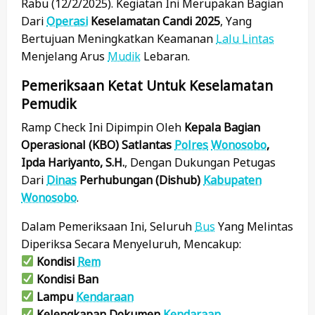
Rabu (12/2/2025). Kegiatan Ini Merupakan Bagian
Dari
Operasi
Keselamatan Candi 2025
, Yang
Bertujuan Meningkatkan Keamanan
Lalu Lintas
Menjelang Arus
Mudik
Lebaran.
Pemeriksaan Ketat Untuk Keselamatan
Pemudik
Ramp Check Ini Dipimpin Oleh
Kepala Bagian
Operasional (KBO) Satlantas
Polres
Wonosobo
,
Ipda Hariyanto, S.H.
, Dengan Dukungan Petugas
Dari
Dinas
Perhubungan (Dishub)
Kabupaten
Wonosobo
.
Dalam Pemeriksaan Ini, Seluruh
Bus
Yang Melintas
Diperiksa Secara Menyeluruh, Mencakup:
Kondisi
Rem
Kondisi Ban
Lampu
Kendaraan
Kelengkapan Dokumen
Kendaraan