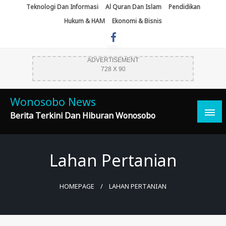
Skip
Teknologi Dan Informasi
Al Quran Dan Islam
Pendidikan
To
Hukum & HAM
Ekonomi & Bisnis
Content
ADVERTISEMENT
728 X 90
Wonosobo News
Berita Terkini Dan Hiburan Wonosobo
Lahan Pertanian
HOMEPAGE
LAHAN PERTANIAN