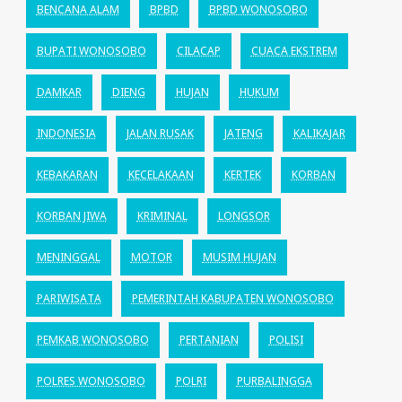
BENCANA ALAM
BPBD
BPBD WONOSOBO
BUPATI WONOSOBO
CILACAP
CUACA EKSTREM
DAMKAR
DIENG
HUJAN
HUKUM
INDONESIA
JALAN RUSAK
JATENG
KALIKAJAR
KEBAKARAN
KECELAKAAN
KERTEK
KORBAN
KORBAN JIWA
KRIMINAL
LONGSOR
MENINGGAL
MOTOR
MUSIM HUJAN
PARIWISATA
PEMERINTAH KABUPATEN WONOSOBO
PEMKAB WONOSOBO
PERTANIAN
POLISI
POLRES WONOSOBO
POLRI
PURBALINGGA