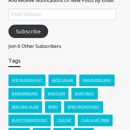
And Receive Notifications Of New Posts By Email.
Email
Address
Subscribe
Join 6 Other Subscribers
Tags
AFIF NURHIDAYAT
AKSES JALAN
ANGIN KENCANG
BANJARNEGARA
BANTUAN
BANYUMAS
BENCANA ALAM
BPBD
BPBD WONOSOBO
BUPATI WONOSOBO
CILACAP
CUACA EKSTREM