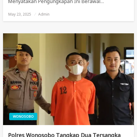
Menyatakan Pengungkapan Ini Berawal…
May 23, 2025
Posted
Admin
On
WONOSOBO
Polres Wonosobo Tangkap Dua Tersangka