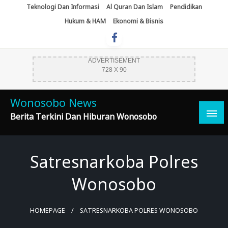
Skip
Teknologi Dan Informasi
Al Quran Dan Islam
Pendidikan
To
Hukum & HAM
Ekonomi & Bisnis
Content
ADVERTISEMENT
728 X 90
Wonosobo News
Berita Terkini Dan Hiburan Wonosobo
Satresnarkoba Polres
Wonosobo
HOMEPAGE
SATRESNARKOBA POLRES WONOSOBO