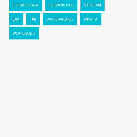
PURBALINGGA
PURWOKERTO
SAPURAN
SAR
TNI
WATUMALANG
WISATA
WONOSOBO