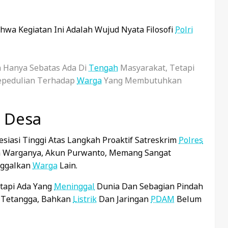
hwa Kegiatan Ini Adalah Wujud Nyata Filosofi
Polri
n Hanya Sebatas Ada Di
Tengah
Masyarakat, Tetapi
Kepedulian Terhadap
Warga
Yang Membutuhkan
h Desa
siasi Tinggi Atas Langkah Proaktif Satreskrim
Polres
an Warganya, Akun Purwanto, Memang Sangat
nggalkan
Warga
Lain.
etapi Ada Yang
Meninggal
Dunia Dan Sebagian Pindah
ri Tetangga, Bahkan
Listrik
Dan Jaringan
PDAM
Belum