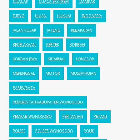
CILACAP
CUACA EKSTREM
DAMKAR
DIENG
HUJAN
HUKUM
INDONESIA
JALAN RUSAK
JATENG
KEBAKARAN
KECELAKAAN
KERTEK
KORBAN
KORBAN JIWA
KRIMINAL
LONGSOR
MENINGGAL
MOTOR
MUSIM HUJAN
PARIWISATA
PEMERINTAH KABUPATEN WONOSOBO
PEMKAB WONOSOBO
PERTANIAN
PETANI
POLISI
POLRES WONOSOBO
POLRI