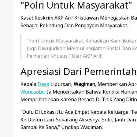
“Polri Untuk Masyarakat”
Kasat Reskrim AKP Arif Kristiawan Menegaskan Ba
Sebagai Pelindung Dan Pengayom Masyarakat.
“Polri Untuk Masyarakat. Kehadiran Kami Buka
Juga Diwujudkan Melalui Kegiatan Sosial Dan 
Perhatian Khusus,” Ujar AKP Arif.
Apresiasi Dari Pemerinta
Kepala
Desa
Lipursari,
Wagiman
, Memberikan Apre
Wonosobo
. Ia Menceritakan Bahwa Kondisi Huni
Memprihatinkan Karena Berada Di Titik Yang Diti
“Dulu Di Lokasi Itu Ada Empat Kepala Keluarga, T
Ke Dusun Lain. Sekarang Aksesnya Sulit, Jauh Da
Sampai Ke Sana,” Ungkap Wagiman.