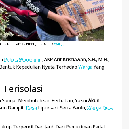
nsos Dan Lampu Emergensi Untuk
Warga
im
Polres
Wonosobo
,
AKP Arif Kristiawan, S.H., M.H.
,
 Bentuk Kepedulian Nyata Terhadap
Warga
Yang
Terisolasi
ai Sangat Membutuhkan Perhatian, Yakni
Akun
sun Dampit,
Desa
Lipursari, Serta
Yanto
,
Warga
Desa
 Cukup Terpencil Dan Jauh Dari Pemukiman Padat