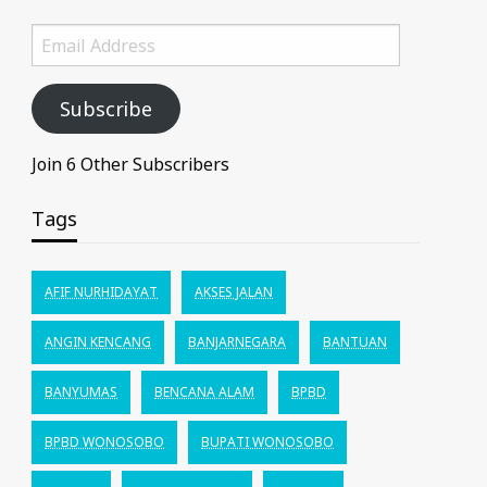
Email
Address
Subscribe
Join 6 Other Subscribers
Tags
AFIF NURHIDAYAT
AKSES JALAN
ANGIN KENCANG
BANJARNEGARA
BANTUAN
BANYUMAS
BENCANA ALAM
BPBD
BPBD WONOSOBO
BUPATI WONOSOBO