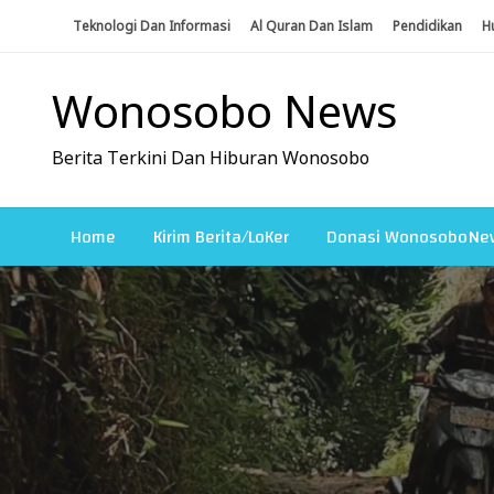
Skip
Teknologi Dan Informasi
Al Quran Dan Islam
Pendidikan
H
To
Content
Wonosobo News
Berita Terkini Dan Hiburan Wonosobo
Home
Kirim Berita/LoKer
Donasi WonosoboNe