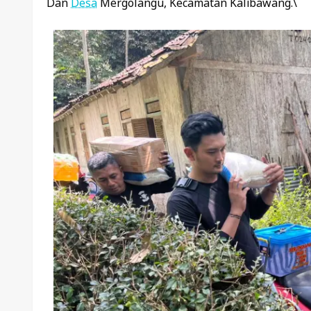
Dan
Desa
Mergolangu, Kecamatan Kalibawang.\