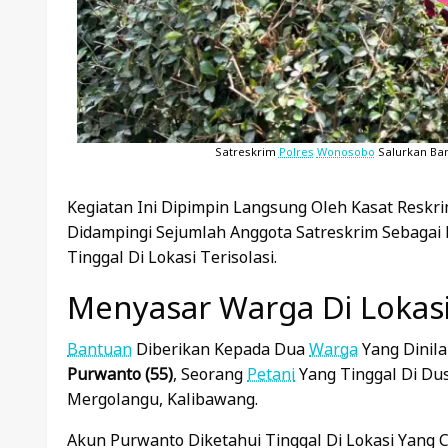
Satreskrim
Polres
Wonosobo
Salurkan Ba
Kegiatan Ini Dipimpin Langsung Oleh Kasat Reskr
Didampingi Sejumlah Anggota Satreskrim Sebagai
Tinggal Di Lokasi Terisolasi.
Menyasar Warga Di Lokasi 
Bantuan
Diberikan Kepada Dua
Warga
Yang Dinil
Purwanto (55)
, Seorang
Petani
Yang Tinggal Di Du
Mergolangu, Kalibawang.
Akun Purwanto Diketahui Tinggal Di Lokasi Yang