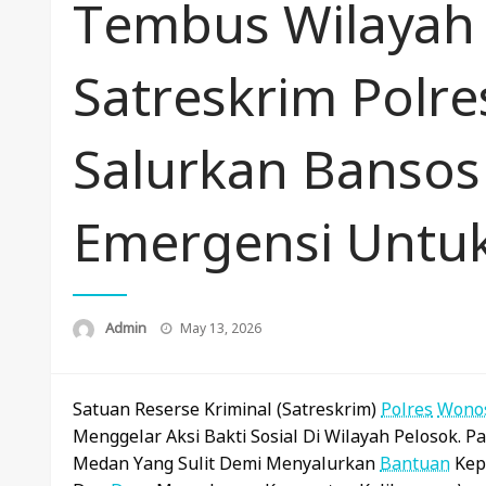
Tembus Wilayah 
Satreskrim Polr
Salurkan Banso
Emergensi Untu
Posted
Admin
May 13, 2026
On
Satuan Reserse Kriminal (Satreskrim)
Polres
Wono
Menggelar Aksi Bakti Sosial Di Wilayah Pelosok. 
Medan Yang Sulit Demi Menyalurkan
Bantuan
Kep