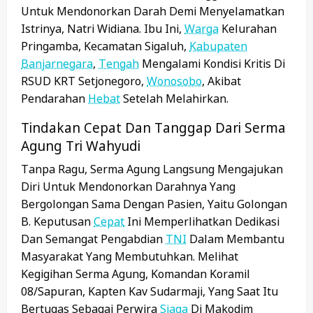
Untuk Mendonorkan Darah Demi Menyelamatkan
Istrinya, Natri Widiana. Ibu Ini,
Warga
Kelurahan
Pringamba, Kecamatan Sigaluh,
Kabupaten
Banjarnegara
,
Tengah
Mengalami Kondisi Kritis Di
RSUD KRT Setjonegoro,
Wonosobo
, Akibat
Pendarahan
Hebat
Setelah Melahirkan.
Tindakan Cepat Dan Tanggap Dari Serma
Agung Tri Wahyudi
Tanpa Ragu, Serma Agung Langsung Mengajukan
Diri Untuk Mendonorkan Darahnya Yang
Bergolongan Sama Dengan Pasien, Yaitu Golongan
B. Keputusan
Cepat
Ini Memperlihatkan Dedikasi
Dan Semangat Pengabdian
TNI
Dalam Membantu
Masyarakat Yang Membutuhkan. Melihat
Kegigihan Serma Agung, Komandan Koramil
08/Sapuran, Kapten Kav Sudarmaji, Yang Saat Itu
Bertugas Sebagai Perwira
Siaga
Di Makodim