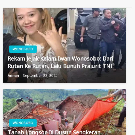
WONOSOBO
Rekam Jejak Kelam Iwan Wonosobo: Dari
Rutan Ke Rutan, Lalu Bunuh Prajurit TNI
Admin
September 22, 2025
WONOSOBO
Tanah Longsor Di Dusun Sengkeran