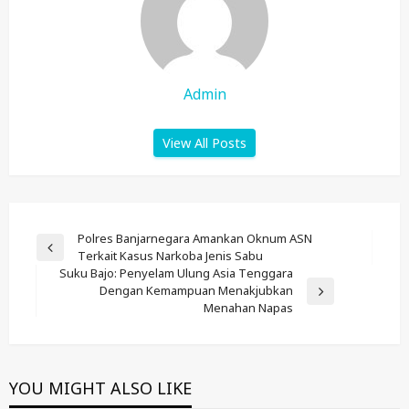
Admin
View All Posts
Post
Polres Banjarnegara Amankan Oknum ASN
Previous
Terkait Kasus Narkoba Jenis Sabu
Navigation
Post
Suku Bajo: Penyelam Ulung Asia Tenggara
Dengan Kemampuan Menakjubkan
Next
Menahan Napas
Post
YOU MIGHT ALSO LIKE