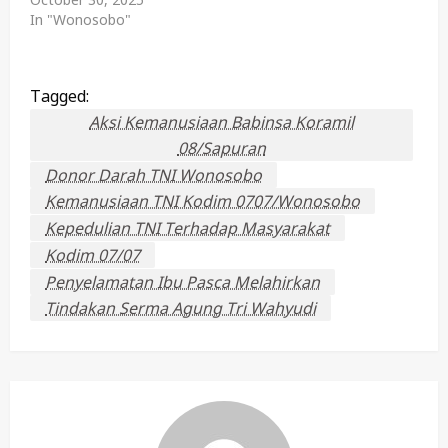
In "Wonosobo"
Tagged:
Aksi Kemanusiaan Babinsa Koramil
08/Sapuran
Donor Darah TNI Wonosobo
Kemanusiaan TNI Kodim 0707/Wonosobo
Kepedulian TNI Terhadap Masyarakat
Kodim 07/07
Penyelamatan Ibu Pasca Melahirkan
Tindakan Serma Agung Tri Wahyudi