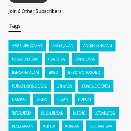
Join 6 Other Subscribers
Tags
AFIF NURHIDAYAT
AKSES JALAN
ANGIN KENCANG
BANJARNEGARA
BANTUAN
BANYUMAS
BENCANA ALAM
BPBD
BPBD WONOSOBO
BUPATI WONOSOBO
CILACAP
CUACA EKSTREM
DAMKAR
DIENG
HUJAN
HUKUM
INDONESIA
JALAN RUSAK
JATENG
KEBAKARAN
KECELAKAAN
KERTEK
KORBAN
KORBAN JIWA