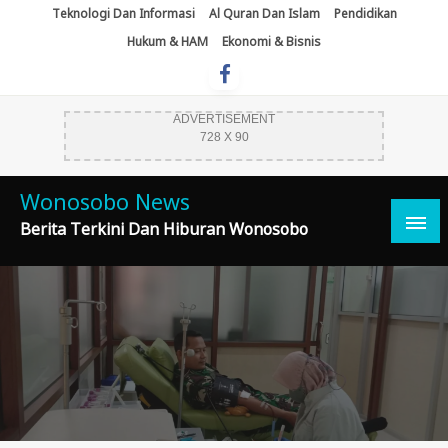
Skip
Teknologi Dan Informasi
Al Quran Dan Islam
Pendidikan
To
Hukum & HAM
Ekonomi & Bisnis
Content
ADVERTISEMENT
728 X 90
Wonosobo News
Berita Terkini Dan Hiburan Wonosobo