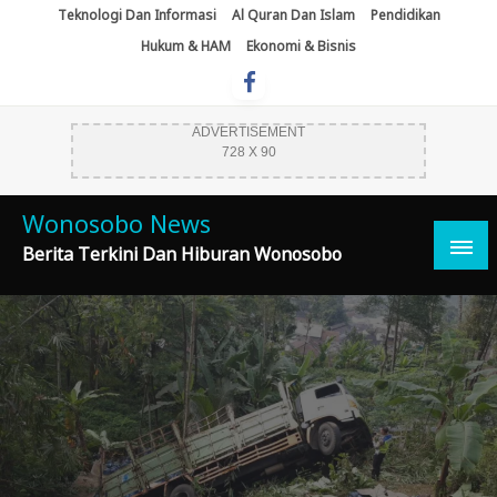
Skip
Teknologi Dan Informasi
Al Quran Dan Islam
Pendidikan
To
Hukum & HAM
Ekonomi & Bisnis
Content
ADVERTISEMENT
728 X 90
Wonosobo News
Berita Terkini Dan Hiburan Wonosobo