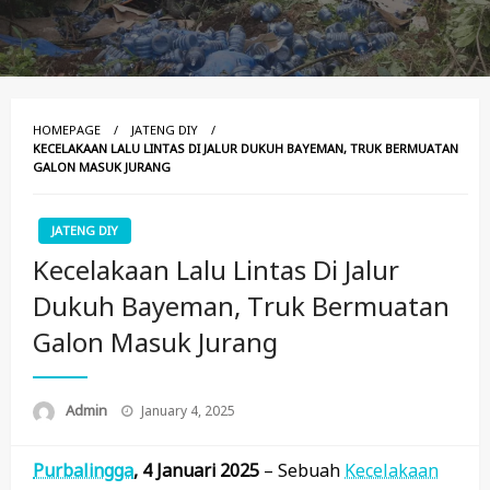
HOMEPAGE
JATENG DIY
KECELAKAAN LALU LINTAS DI JALUR DUKUH BAYEMAN, TRUK BERMUATAN
GALON MASUK JURANG
JATENG DIY
Kecelakaan Lalu Lintas Di Jalur
Dukuh Bayeman, Truk Bermuatan
Galon Masuk Jurang
Posted
Admin
January 4, 2025
On
Purbalingga
, 4 Januari 2025
– Sebuah
Kecelakaan