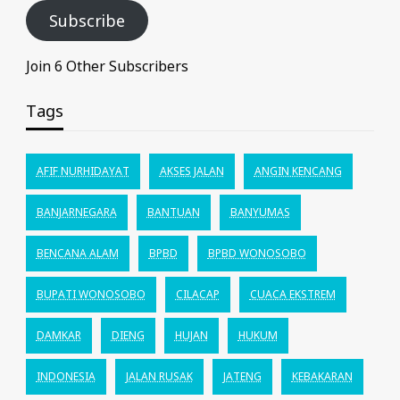
Subscribe
Join 6 Other Subscribers
Tags
AFIF NURHIDAYAT
AKSES JALAN
ANGIN KENCANG
BANJARNEGARA
BANTUAN
BANYUMAS
BENCANA ALAM
BPBD
BPBD WONOSOBO
BUPATI WONOSOBO
CILACAP
CUACA EKSTREM
DAMKAR
DIENG
HUJAN
HUKUM
INDONESIA
JALAN RUSAK
JATENG
KEBAKARAN