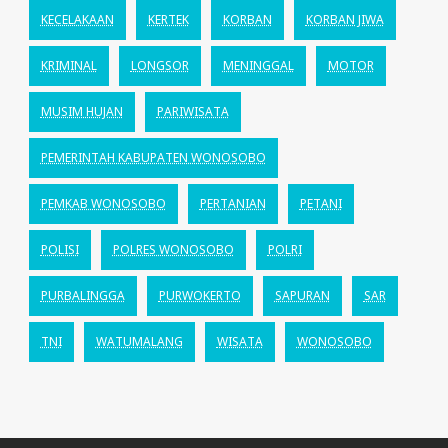
KECELAKAAN
KERTEK
KORBAN
KORBAN JIWA
KRIMINAL
LONGSOR
MENINGGAL
MOTOR
MUSIM HUJAN
PARIWISATA
PEMERINTAH KABUPATEN WONOSOBO
PEMKAB WONOSOBO
PERTANIAN
PETANI
POLISI
POLRES WONOSOBO
POLRI
PURBALINGGA
PURWOKERTO
SAPURAN
SAR
TNI
WATUMALANG
WISATA
WONOSOBO