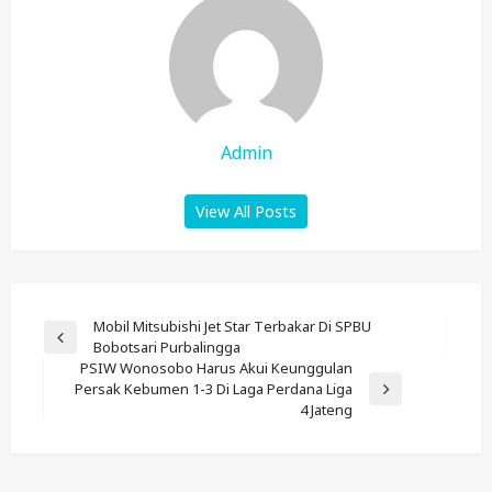
Admin
View All Posts
Post
Mobil Mitsubishi Jet Star Terbakar Di SPBU
Previous
Bobotsari Purbalingga
Navigation
Post
PSIW Wonosobo Harus Akui Keunggulan
Persak Kebumen 1-3 Di Laga Perdana Liga
Next
4 Jateng
Post