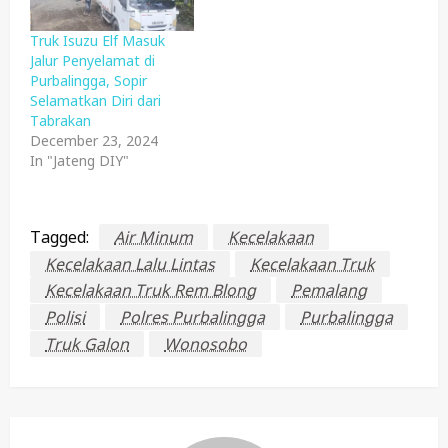
Truk Isuzu Elf Masuk
Jalur Penyelamat di
Purbalingga, Sopir
Selamatkan Diri dari
Tabrakan
December 23, 2024
In "Jateng DIY"
Tagged:
Air Minum
Kecelakaan
Kecelakaan Lalu Lintas
Kecelakaan Truk
Kecelakaan Truk Rem Blong
Pemalang
Polisi
Polres Purbalingga
Purbalingga
Truk Galon
Wonosobo