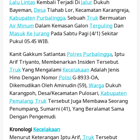
Lalu Lintas
Kembali Terjadi Di
Jalur
Dukuh
Bayeman,
Desa
Tlahab Lor, Kecamatan Karangreja,
Kabupaten
Purbalingga
. Sebuah
Truk
Bermuatan
Air Minum
Dalam Kemasan Galon
Terguling
Dan
Masuk
Ke Jurang
Pada Sabtu Pagi (4/1) Sekitar
Pukul 05.45 WIB.
Kanit Gakkum Satlantas
Polres
Purbalingga
, Iptu
Arif Triyanto, Membenarkan Insiden Tersebut.
Truk
Yang Mengalami
Kecelakaan
Adalah Jenis
Hino Dengan Nomor
Polisi
G-8933-OA,
Dikemudikan Oleh Aminudin (59),
Warga
Dukuh
Karangpoh, Desa/Kecamatan Pulosari,
Kabupaten
Pemalang
.
Truk
Tersebut Juga Membawa Seorang
Penumpang, Sumarni (41), Yang Beralamat Sama
Dengan Pengemudi.
Kronologi
Kecelakaan
Menurut Keterangan Iptu Arif,
Truk
Tersebut