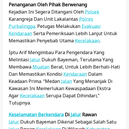
Penanganan Oleh Pihak Berwenang
Kejadian Ini Segera Ditangani Oleh
Polsek
Karangreja Dan Unit Lakalantas
Polres
Purbalingga
. Petugas Melakukan
Evakuasi
Kendaraan
Serta Pemeriksaan Lebih Lanjut Untuk
Memastikan Penyebab Utama
Kecelakaan
.
Iptu Arif Mengimbau Para Pengendara Yang
Melintasi
Jalur
Dukuh Bayeman, Terutama Yang
Membawa
Muatan
Berat, Untuk Lebih Berhati-Hati
Dan Memastikan Kondisi
Kendaraan
Dalam
Keadaan Prima. “Medan
Jalan
Yang Menanjak Di
Kawasan Ini Memerlukan Kewaspadaan Ekstra
Agar
Kecelakaan
Serupa Dapat Dihindari,”
Tutupnya.
Keselamatan Berkendara
Di
Jalur
Rawan
Jalur
Dukuh Bayeman Dikenal Sebagai Salah Satu
Jalur
Rawan
Kecelakaan
Di Wilayah
Kabupaten