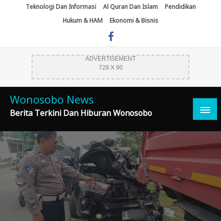
Skip
Teknologi Dan Informasi
Al Quran Dan Islam
Pendidikan
To
Hukum & HAM
Ekonomi & Bisnis
Content
ADVERTISEMENT
728 X 90
Wonosobo News
Berita Terkini Dan Hiburan Wonosobo