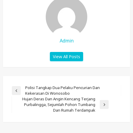
Admin
View All Posts
Post
Polisi Tangkap Dua Pelaku Pencurian Dan
Previous
Kekerasan Di Wonosobo
Navigation
Post
Hujan Deras Dan Angin Kencang Terjang
Purbalingga, Sejumlah Pohon Tumbang
Next
Dan Rumah Terdampak
Post