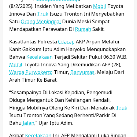
(8/2/2025). Insiden Yang Melibatkan
Mobil
Toyota
Innova Dan
Truk
Isuzu Tronton Ini Menyebabkan
Satu
Orang
Meninggal
Dunia Meski Sempat
Mendapatkan Perawatan Di
Rumah
Sakit.
Kasatlantas Polresta
Cilacap
AKP Arpan Melalui
Kanit Gakkum Iptu Adim Haryoko Mengungkapkan
Bahwa
Kecelakaan
Terjadi Sekitar Pukul 06.30 WIB.
Mobil
Toyota Innova Yang Dikemudikan AFP (28),
Warga
Purwokerto
Timur,
Banyumas
, Melaju Dari
Arah Timur Ke Barat.
“Sesampainya Di Lokasi Kejadian, Pengemudi
Diduga Mengantuk Dan Kehilangan Kendali,
Hingga Mobilnya Oleng Ke Kiri Dan Menabrak
Truk
Isuzu Tronton Yang Sedang Berhenti/parkir Di
Bahu
Jalan
,” Ujar Iptu Adim.
Akibat
Kecelakaan
Ini, AFP Mengalami Luka Ringan