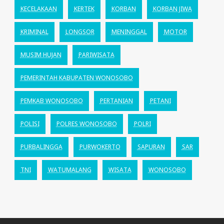
KECELAKAAN
KERTEK
KORBAN
KORBAN JIWA
KRIMINAL
LONGSOR
MENINGGAL
MOTOR
MUSIM HUJAN
PARIWISATA
PEMERINTAH KABUPATEN WONOSOBO
PEMKAB WONOSOBO
PERTANIAN
PETANI
POLISI
POLRES WONOSOBO
POLRI
PURBALINGGA
PURWOKERTO
SAPURAN
SAR
TNI
WATUMALANG
WISATA
WONOSOBO