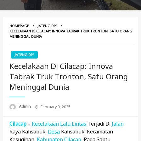
HOMEPAGE
JATENG DIY
KECELAKAAN DI CILACAP: INNOVA TABRAK TRUK TRONTON, SATU ORANG
MENINGGAL DUNIA
JATENG DIY
Kecelakaan Di Cilacap: Innova
Tabrak Truk Tronton, Satu Orang
Meninggal Dunia
Posted
Admin
February 9, 2025
On
Cilacap
–
Kecelakaan
Lalu Lintas
Terjadi Di
Jalan
Raya Kalisabuk,
Desa
Kalisabuk, Kecamatan
Kesugihan,
Kabupaten
Cilacap
, Pada Sabtu