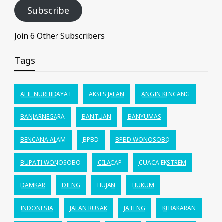
Subscribe
Join 6 Other Subscribers
Tags
AFIF NURHIDAYAT
AKSES JALAN
ANGIN KENCANG
BANJARNEGARA
BANTUAN
BANYUMAS
BENCANA ALAM
BPBD
BPBD WONOSOBO
BUPATI WONOSOBO
CILACAP
CUACA EKSTREM
DAMKAR
DIENG
HUJAN
HUKUM
INDONESIA
JALAN RUSAK
JATENG
KEBAKARAN