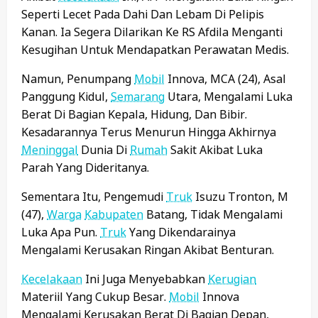
Seperti Lecet Pada Dahi Dan Lebam Di Pelipis
Kanan. Ia Segera Dilarikan Ke RS Afdila Menganti
Kesugihan Untuk Mendapatkan Perawatan Medis.
Namun, Penumpang
Mobil
Innova, MCA (24), Asal
Panggung Kidul,
Semarang
Utara, Mengalami Luka
Berat Di Bagian Kepala, Hidung, Dan Bibir.
Kesadarannya Terus Menurun Hingga Akhirnya
Meninggal
Dunia Di
Rumah
Sakit Akibat Luka
Parah Yang Dideritanya.
Sementara Itu, Pengemudi
Truk
Isuzu Tronton, M
(47),
Warga
Kabupaten
Batang, Tidak Mengalami
Luka Apa Pun.
Truk
Yang Dikendarainya
Mengalami Kerusakan Ringan Akibat Benturan.
Kecelakaan
Ini Juga Menyebabkan
Kerugian
Materiil Yang Cukup Besar.
Mobil
Innova
Mengalami Kerusakan Berat Di Bagian Depan,