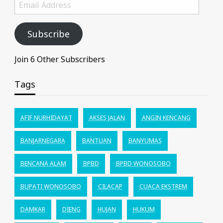
Email
Address
Subscribe
Join 6 Other Subscribers
Tags
AFIF NURHIDAYAT
AKSES JALAN
ANGIN KENCANG
BANJARNEGARA
BANTUAN
BANYUMAS
BENCANA ALAM
BPBD
BPBD WONOSOBO
BUPATI WONOSOBO
CILACAP
CUACA EKSTREM
DAMKAR
DIENG
HUJAN
HUKUM