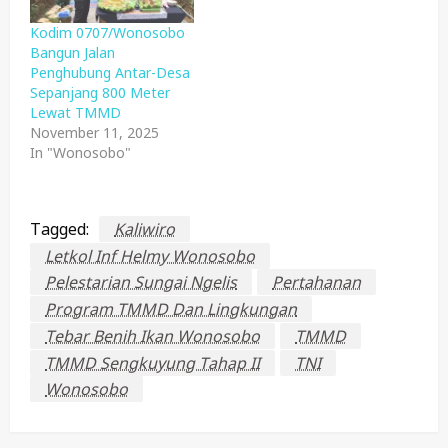
Kodim 0707/Wonosobo
Bangun Jalan
Penghubung Antar-Desa
Sepanjang 800 Meter
Lewat TMMD
November 11, 2025
In "Wonosobo"
Tagged:
Kaliwiro
Letkol Inf Helmy Wonosobo
Pelestarian Sungai Ngelis
Pertahanan
Program TMMD Dan Lingkungan
Tebar Benih Ikan Wonosobo
TMMD
TMMD Sengkuyung Tahap II
TNI
Wonosobo