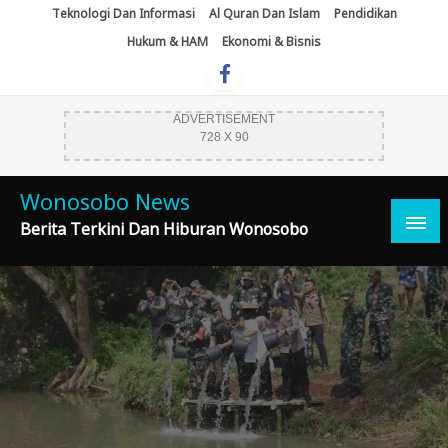
Skip
Teknologi Dan Informasi
Al Quran Dan Islam
Pendidikan
To
Hukum & HAM
Ekonomi & Bisnis
Content
ADVERTISEMENT
728 X 90
Wonosobo News
Berita Terkini Dan Hiburan Wonosobo