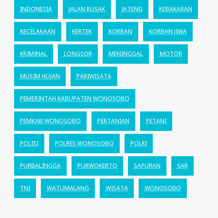
INDONESIA
JALAN RUSAK
JATENG
KEBAKARAN
KECELAKAAN
KERTEK
KORBAN
KORBAN JIWA
KRIMINAL
LONGSOR
MENINGGAL
MOTOR
MUSIM HUJAN
PARIWISATA
PEMERINTAH KABUPATEN WONOSOBO
PEMKAB WONOSOBO
PERTANIAN
PETANI
POLISI
POLRES WONOSOBO
POLRI
PURBALINGGA
PURWOKERTO
SAPURAN
SAR
TNI
WATUMALANG
WISATA
WONOSOBO