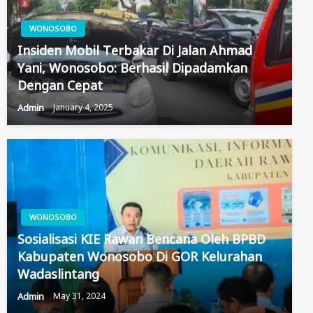
WONOSOBO
Insiden Mobil Terbakar Di Jalan Ahmad
Yani, Wonosobo: Berhasil Dipadamkan
Dengan Cepat
Admin
January 4, 2025
WONOSOBO
Sosialisasi KIE Rawan Bencana Oleh BPBD
Kabupaten Wonosobo Di GOR Kelurahan
Wadaslintang
Admin
May 31, 2024