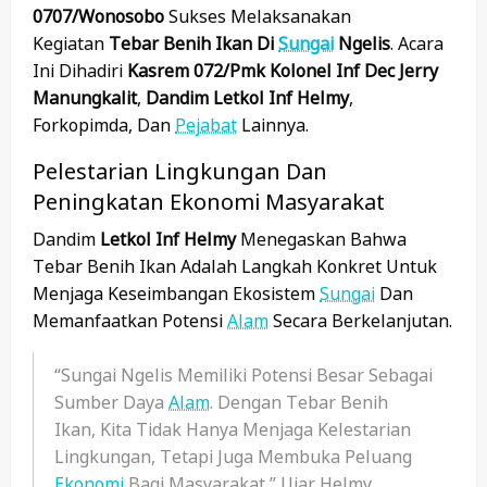
0707/Wonosobo
Sukses Melaksanakan
Kegiatan
Tebar Benih Ikan Di
Sungai
Ngelis
. Acara
Ini Dihadiri
Kasrem 072/Pmk Kolonel Inf Dec Jerry
Manungkalit
,
Dandim Letkol Inf Helmy
,
Forkopimda, Dan
Pejabat
Lainnya.
Pelestarian Lingkungan Dan
Peningkatan Ekonomi Masyarakat
Dandim
Letkol Inf Helmy
Menegaskan Bahwa
Tebar Benih Ikan Adalah Langkah Konkret Untuk
Menjaga Keseimbangan Ekosistem
Sungai
Dan
Memanfaatkan Potensi
Alam
Secara Berkelanjutan.
“Sungai Ngelis Memiliki Potensi Besar Sebagai
Sumber Daya
Alam
. Dengan Tebar Benih
Ikan, Kita Tidak Hanya Menjaga Kelestarian
Lingkungan, Tetapi Juga Membuka Peluang
Ekonomi
Bagi Masyarakat,” Ujar Helmy.