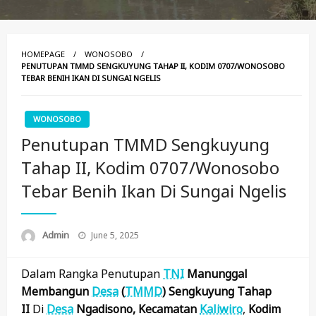
HOMEPAGE
WONOSOBO
PENUTUPAN TMMD SENGKUYUNG TAHAP II, KODIM 0707/WONOSOBO
TEBAR BENIH IKAN DI SUNGAI NGELIS
WONOSOBO
Penutupan TMMD Sengkuyung
Tahap II, Kodim 0707/Wonosobo
Tebar Benih Ikan Di Sungai Ngelis
Posted
Admin
June 5, 2025
On
Dalam Rangka Penutupan
TNI
Manunggal
Membangun
Desa
(
TMMD
) Sengkuyung Tahap
II
Di
Desa
Ngadisono, Kecamatan
Kaliwiro
,
Kodim