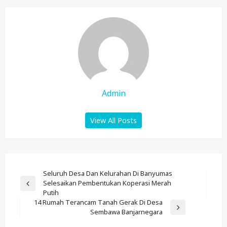
Admin
View All Posts
Post
Seluruh Desa Dan Kelurahan Di Banyumas
Selesaikan Pembentukan Koperasi Merah
Navigation
Previous
Putih
Post
14 Rumah Terancam Tanah Gerak Di Desa
Next
Sembawa Banjarnegara
Post