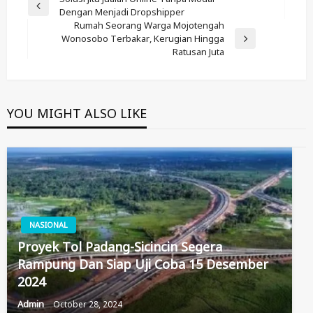
Post
Previous
Dengan Menjadi Dropshipper
Navigation
Post
Rumah Seorang Warga Mojotengah
Wonosobo Terbakar, Kerugian Hingga
Next
Ratusan Juta
Post
YOU MIGHT ALSO LIKE
NASIONAL
Proyek Tol Padang-Sicincin Segera
Rampung Dan Siap Uji Coba 15 Desember
2024
Admin
October 28, 2024