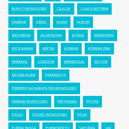
BUPATI WONOSOBO
CILACAP
CUACA EKSTREM
DAMKAR
DIENG
HUJAN
HUKUM
INDONESIA
JALAN RUSAK
JATENG
KEBAKARAN
KECELAKAAN
KERTEK
KORBAN
KORBAN JIWA
KRIMINAL
LONGSOR
MENINGGAL
MOTOR
MUSIM HUJAN
PARIWISATA
PEMERINTAH KABUPATEN WONOSOBO
PEMKAB WONOSOBO
PERTANIAN
PETANI
POLISI
POLRES WONOSOBO
POLRI
PURBALINGGA
PURWOKERTO
SAPURAN
SAR