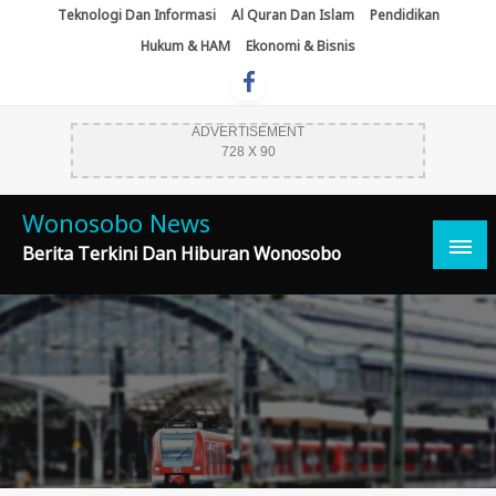
Skip
Teknologi Dan Informasi
Al Quran Dan Islam
Pendidikan
To
Hukum & HAM
Ekonomi & Bisnis
Content
ADVERTISEMENT
728 X 90
Wonosobo News
Berita Terkini Dan Hiburan Wonosobo