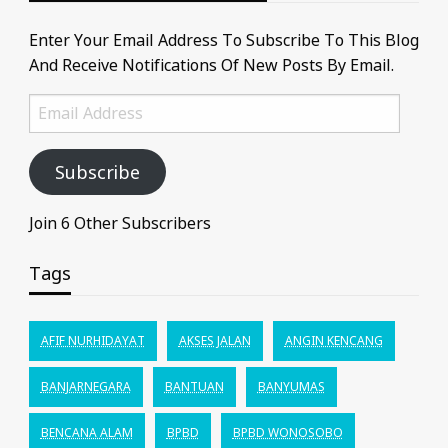
Enter Your Email Address To Subscribe To This Blog
And Receive Notifications Of New Posts By Email.
Email
Address
Subscribe
Join 6 Other Subscribers
Tags
AFIF NURHIDAYAT
AKSES JALAN
ANGIN KENCANG
BANJARNEGARA
BANTUAN
BANYUMAS
BENCANA ALAM
BPBD
BPBD WONOSOBO