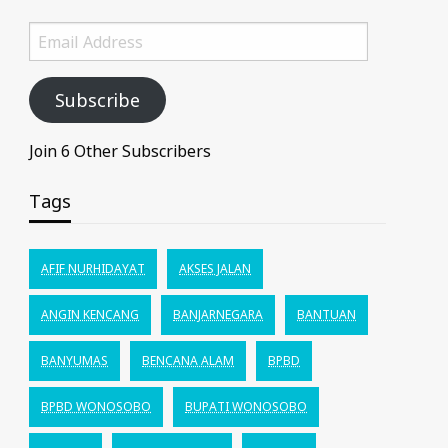
Email
Address
Subscribe
Join 6 Other Subscribers
Tags
AFIF NURHIDAYAT
AKSES JALAN
ANGIN KENCANG
BANJARNEGARA
BANTUAN
BANYUMAS
BENCANA ALAM
BPBD
BPBD WONOSOBO
BUPATI WONOSOBO