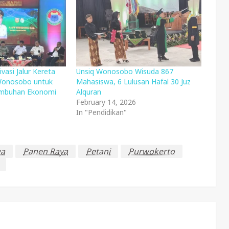
asi Jalur Kereta
Unsiq Wonosobo Wisuda 867
Wonosobo untuk
Mahasiswa, 6 Lulusan Hafal 30 Juz
umbuhan Ekonomi
Alquran
February 14, 2026
In "Pendidikan"
wa
Panen Raya
Petani
Purwokerto