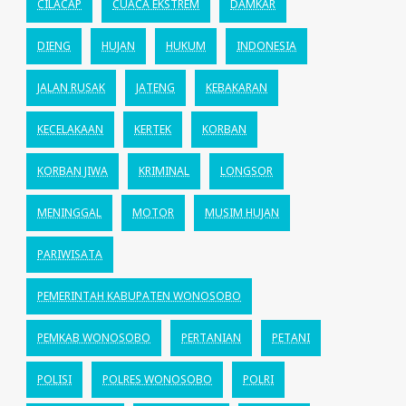
CILACAP
CUACA EKSTREM
DAMKAR
DIENG
HUJAN
HUKUM
INDONESIA
JALAN RUSAK
JATENG
KEBAKARAN
KECELAKAAN
KERTEK
KORBAN
KORBAN JIWA
KRIMINAL
LONGSOR
MENINGGAL
MOTOR
MUSIM HUJAN
PARIWISATA
PEMERINTAH KABUPATEN WONOSOBO
PEMKAB WONOSOBO
PERTANIAN
PETANI
POLISI
POLRES WONOSOBO
POLRI