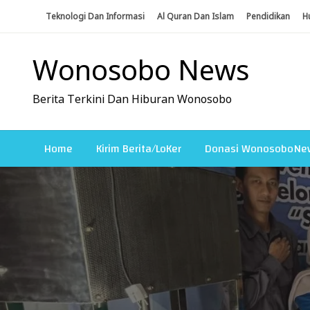
Skip
Teknologi Dan Informasi
Al Quran Dan Islam
Pendidikan
H
To
Content
Wonosobo News
Berita Terkini Dan Hiburan Wonosobo
Home
Kirim Berita/LoKer
Donasi WonosoboNe