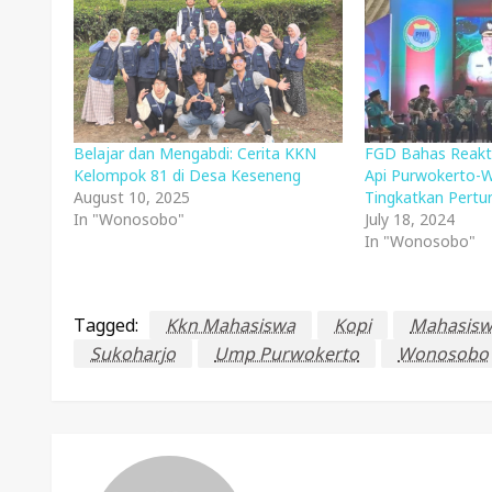
Belajar dan Mengabdi: Cerita KKN
FGD Bahas Reaktiv
Kelompok 81 di Desa Keseneng
Api Purwokerto-
August 10, 2025
Tingkatkan Pert
In "Wonosobo"
July 18, 2024
In "Wonosobo"
Tagged:
Kkn Mahasiswa
Kopi
Mahasis
Sukoharjo
Ump Purwokerto
Wonosobo