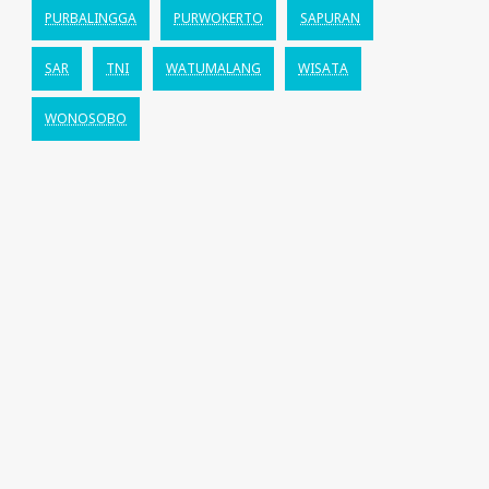
PURBALINGGA
PURWOKERTO
SAPURAN
SAR
TNI
WATUMALANG
WISATA
WONOSOBO