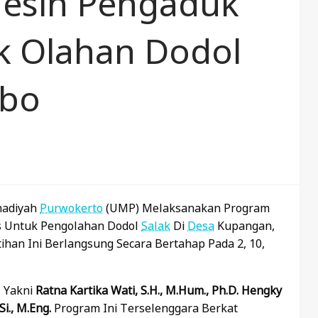
esin Pengaduk
k Olahan Dodol
obo
madiyah
Purwokerto
(UMP) Melaksanakan Program
s Untuk Pengolahan Dodol
Salak
Di
Desa
Kupangan,
atihan Ini Berlangsung Secara Bertahap Pada 2, 10,
, Yakni
Ratna Kartika Wati, S.H., M.Hum., Ph.D. Hengky
Si., M.Eng.
Program Ini Terselenggara Berkat