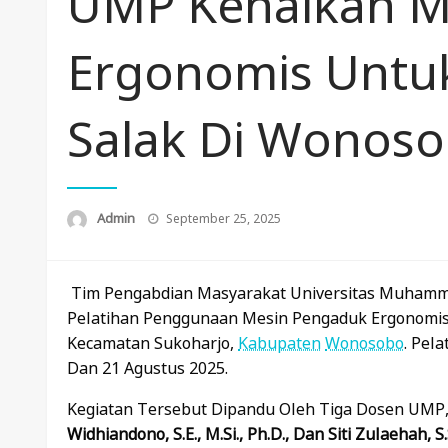
UMP Kenalkan M
Ergonomis Untu
Salak Di Wonos
Posted
Admin
September 25, 2025
On
Tim Pengabdian Masyarakat Universitas Muham
Pelatihan Penggunaan Mesin Pengaduk Ergonomi
Kecamatan Sukoharjo,
Kabupaten
Wonosobo
. Pel
Dan 21 Agustus 2025.
Kegiatan Tersebut Dipandu Oleh Tiga Dosen UMP
Widhiandono, S.E., M.Si., Ph.D., Dan Siti Zulaehah, S.