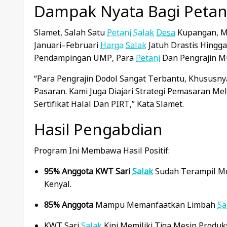
Dampak Nyata Bagi Petan
Slamet, Salah Satu
Petani
Salak
Desa
Kupangan, M
Januari–Februari
Harga
Salak
Jatuh Drastis Hing
Pendampingan UMP, Para
Petani
Dan Pengrajin M
“Para Pengrajin Dodol Sangat Terbantu, Khususn
Pasaran. Kami Juga Diajari Strategi Pemasaran Me
Sertifikat Halal Dan PIRT,” Kata Slamet.
Hasil Pengabdian
Program Ini Membawa Hasil Positif:
95% Anggota KWT Sari
Salak
Sudah Terampil M
Kenyal.
85% Anggota
Mampu Memanfaatkan Limbah
Sa
KWT Sari
Salak
Kini Memiliki Tiga Mesin Produk