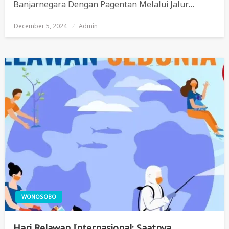
Banjarnegara Dengan Pagentan Melalui Jalur…
December 5, 2024
Posted
Admin
On
WONOSOBO
Hari Relawan Internasional: Saatnya