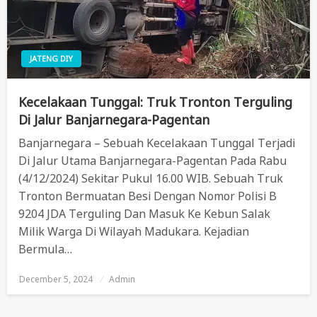
JATENG DIY
Kecelakaan Tunggal: Truk Tronton Terguling
Di Jalur Banjarnegara-Pagentan
Banjarnegara – Sebuah Kecelakaan Tunggal Terjadi
Di Jalur Utama Banjarnegara-Pagentan Pada Rabu
(4/12/2024) Sekitar Pukul 16.00 WIB. Sebuah Truk
Tronton Bermuatan Besi Dengan Nomor Polisi B
9204 JDA Terguling Dan Masuk Ke Kebun Salak
Milik Warga Di Wilayah Madukara. Kejadian
Bermula…
December 5, 2024
Posted
Admin
On