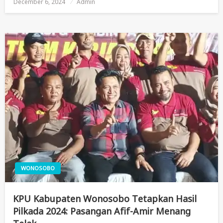
December 6, 2024
Posted
Admin
On
WONOSOBO
KPU Kabupaten Wonosobo Tetapkan Hasil
Pilkada 2024: Pasangan Afif-Amir Menang