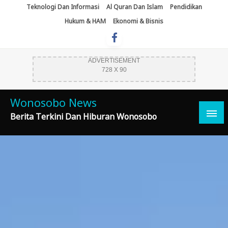
Skip
Teknologi Dan Informasi
Al Quran Dan Islam
Pendidikan
To
Hukum & HAM
Ekonomi & Bisnis
Content
ADVERTISEMENT
728 X 90
Wonosobo News
Berita Terkini Dan Hiburan Wonosobo