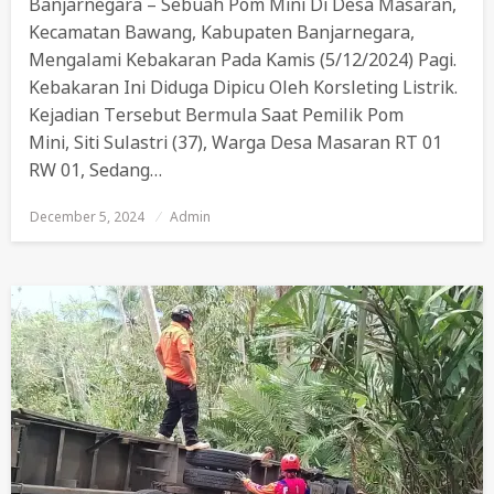
Banjarnegara – Sebuah Pom Mini Di Desa Masaran,
Kecamatan Bawang, Kabupaten Banjarnegara,
Mengalami Kebakaran Pada Kamis (5/12/2024) Pagi.
Kebakaran Ini Diduga Dipicu Oleh Korsleting Listrik.
Kejadian Tersebut Bermula Saat Pemilik Pom
Mini, Siti Sulastri (37), Warga Desa Masaran RT 01
RW 01, Sedang…
December 5, 2024
Posted
Admin
On