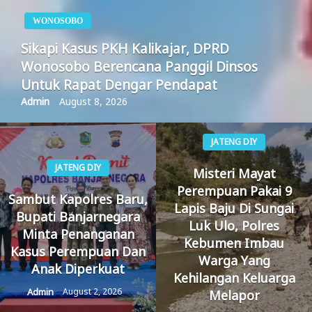
WONOSOBO
Sikapi Kasus PKH Kalikajar, DPRD
Wonosobo Berencana Panggil Dinsos
Untuk Rapat Dengar Pendapat
Admin
August 8, 2026
JATENG DIY
JATENG DIY
Misteri Mayat
Perempuan Pakai 9
Sambut Kapolres Baru,
Lapis Baju Di Sungai
Bupati Banjarnegara
Luk Ulo, Polres
Minta Penanganan
Kebumen Imbau
Kasus Perempuan Dan
Warga Yang
Anak Diperkuat
Kehilangan Keluarga
Admin
August 2, 2026
Melapor