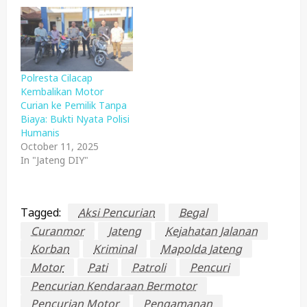
Polresta Cilacap
Kembalikan Motor
Curian ke Pemilik Tanpa
Biaya: Bukti Nyata Polisi
Humanis
October 11, 2025
In "Jateng DIY"
Tagged:
Aksi Pencurian
Begal
Curanmor
Jateng
Kejahatan Jalanan
Korban
Kriminal
Mapolda Jateng
Motor
Pati
Patroli
Pencuri
Pencurian Kendaraan Bermotor
Pencurian Motor
Pengamanan