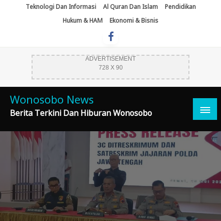
Skip
Teknologi Dan Informasi
Al Quran Dan Islam
Pendidikan
To
Hukum & HAM
Ekonomi & Bisnis
Content
ADVERTISEMENT
728 X 90
Wonosobo News
Berita Terkini Dan Hiburan Wonosobo