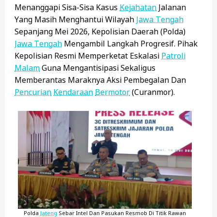
Menanggapi Sisa-Sisa Kasus
Kejahatan
Jalanan
Yang Masih Menghantui Wilayah
Jawa Tengah
Sepanjang Mei 2026, Kepolisian Daerah (Polda)
Jawa Tengah
Mengambil Langkah Progresif. Pihak
Kepolisian Resmi Memperketat Eskalasi
Patroli
Malam
Guna Mengantisipasi Sekaligus
Memberantas Maraknya Aksi Pembegalan Dan
Pencurian
Kendaraan
Bermotor
(curanmor).
Polda
Jateng
Sebar Intel Dan Pasukan Resmob Di Titik Rawan