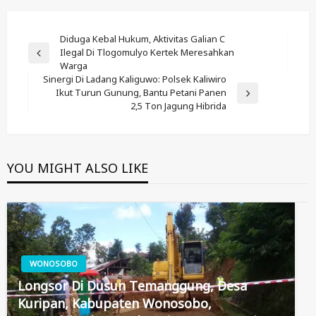
Post
Diduga Kebal Hukum, Aktivitas Galian C
Ilegal Di Tlogomulyo Kertek Meresahkan
Navigation
Previous
Warga
Post
Sinergi Di Ladang Kaliguwo: Polsek Kaliwiro
Ikut Turun Gunung, Bantu Petani Panen
Next
2,5 Ton Jagung Hibrida
Post
YOU MIGHT ALSO LIKE
WONOSOBO
Longsor Di Dusun Temanggung, Desa
Kuripan, Kabupaten Wonosobo,