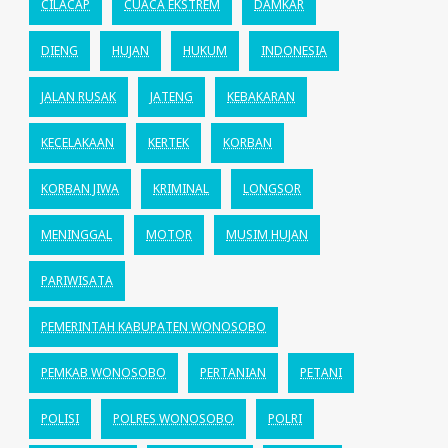
CILACAP
CUACA EKSTREM
DAMKAR
DIENG
HUJAN
HUKUM
INDONESIA
JALAN RUSAK
JATENG
KEBAKARAN
KECELAKAAN
KERTEK
KORBAN
KORBAN JIWA
KRIMINAL
LONGSOR
MENINGGAL
MOTOR
MUSIM HUJAN
PARIWISATA
PEMERINTAH KABUPATEN WONOSOBO
PEMKAB WONOSOBO
PERTANIAN
PETANI
POLISI
POLRES WONOSOBO
POLRI