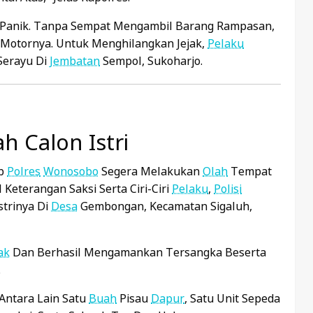
Panik. Tanpa Sempat Mengambil Barang Rampasan,
Motornya. Untuk Menghilangkan Jejak,
Pelaku
erayu Di
Jembatan
Sempol, Sukoharjo.
h Calon Istri
ob
Polres
Wonosobo
Segera Melakukan
Olah
Tempat
 Keterangan Saksi Serta Ciri-Ciri
Pelaku
,
Polisi
strinya Di
Desa
Gembongan, Kecamatan Sigaluh,
ak
Dan Berhasil Mengamankan Tersangka Beserta
.
Antara Lain Satu
Buah
Pisau
Dapur
, Satu Unit Sepeda