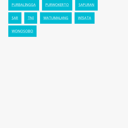
PURBALINGGA
PURWOKERTO
SAPURAN
SAR
TNI
WATUMALANG
WISATA
WONOSOBO