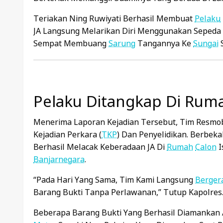
Teriakan Ning Ruwiyati Berhasil Membuat
Pelaku
JA Langsung Melarikan Diri Menggunakan Sepeda 
Sempat Membuang
Sarung
Tangannya Ke
Sungai
S
Pelaku Ditangkap Di Ruma
Menerima Laporan Kejadian Tersebut, Tim Resm
Kejadian Perkara (
TKP
) Dan Penyelidikan. Berbekal
Berhasil Melacak Keberadaan JA Di
Rumah
Calon
I
Banjarnegara
.
“Pada Hari Yang Sama, Tim Kami Langsung
Berger
Barang Bukti Tanpa Perlawanan,” Tutup Kapolres
Beberapa Barang Bukti Yang Berhasil Diamankan 