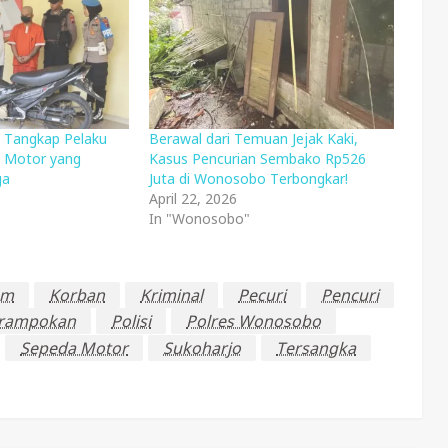
 Tangkap Pelaku
Berawal dari Temuan Jejak Kaki,
a Motor yang
Kasus Pencurian Sembako Rp526
ga
Juta di Wonosobo Terbongkar!
5
April 22, 2026
In "Wonosobo"
um
Korban
Kriminal
Pecuri
Pencuri
rampokan
Polisi
Polres Wonosobo
Sepeda Motor
Sukoharjo
Tersangka