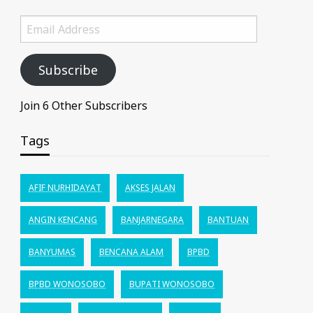
Email
Address
Subscribe
Join 6 Other Subscribers
Tags
AFIF NURHIDAYAT
AKSES JALAN
ANGIN KENCANG
BANJARNEGARA
BANTUAN
BANYUMAS
BENCANA ALAM
BPBD
BPBD WONOSOBO
BUPATI WONOSOBO