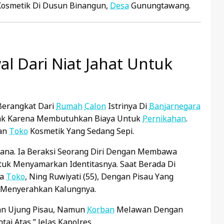
osmetik Di Dusun Binangun,
Desa
Gunungtawang.
al Dari Niat Jahat Untuk
Berangkat Dari
Rumah
Calon
Istrinya Di
Banjarnegara
sak Karena Membutuhkan Biaya Untuk
Pernikahan
.
kan
Toko
Kosmetik Yang Sedang Sepi.
ana. Ia Beraksi Seorang Diri Dengan Membawa
k Menyamarkan Identitasnya. Saat Berada Di
ga
Toko
, Ning Ruwiyati (55), Dengan Pisau Yang
Menyerahkan Kalungnya.
n Ujung Pisau, Namun
Korban
Melawan Dengan
i Atas,” Jelas Kapolres.