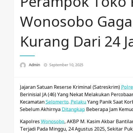
Perampok Toko 
Wonosobo Gagal 
Kurang Dari 24 
Posted
Admin
September 10, 2025
On
Jajaran Satuan Reserse Kriminal (Satreskrim)
Polre
Berinisial JA (46) Yang Nekat Melakukan Percob
Kecamatan
Selomerto
.
Pelaku
Yang Panik Saat Kor
Sebelum Akhirnya
Ditangkap
Beberapa Jam Kemud
Kapolres
Wonosobo
, AKBP M. Kasim Akbar Bantila
Terjadi Pada Minggu, 24 Agustus 2025, Sekitar Pu