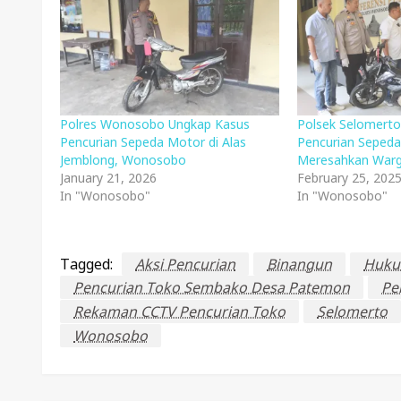
Polres Wonosobo Ungkap Kasus
Polsek Selomerto
Pencurian Sepeda Motor di Alas
Pencurian Seped
Jemblong, Wonosobo
Meresahkan War
January 21, 2026
February 25, 202
In "Wonosobo"
In "Wonosobo"
Tagged:
Aksi Pencurian
Binangun
Huk
Pencurian Toko Sembako Desa Patemon
Pe
Rekaman CCTV Pencurian Toko
Selomerto
Wonosobo