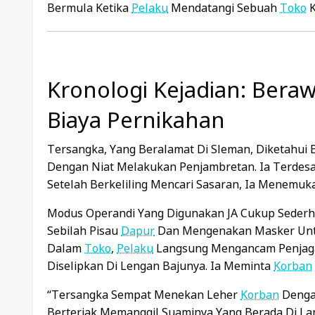
Bermula Ketika
Pelaku
Mendatangi Sebuah
Toko
K
Kronologi Kejadian: Beraw
Biaya Pernikahan
Tersangka, Yang Beralamat Di Sleman, Diketahui 
Dengan Niat Melakukan Penjambretan. Ia Terde
Setelah Berkeliling Mencari Sasaran, Ia Menemu
Modus Operandi Yang Digunakan JA Cukup Sederh
Sebilah Pisau
Dapur
Dan Mengenakan Masker Untu
Dalam
Toko
,
Pelaku
Langsung Mengancam Penja
Diselipkan Di Lengan Bajunya. Ia Meminta
Korban
“Tersangka Sempat Menekan Leher
Korban
Denga
Berteriak Memanggil Suaminya Yang Berada Di Lanta