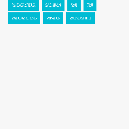
PURWOKERTO
SAPURAN
SAR
TNI
WATUMALANG
WISATA
WONOSOBO