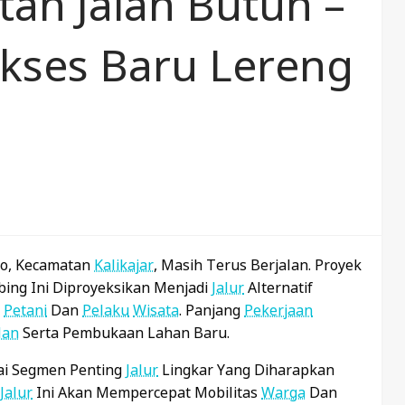
tan Jalan Butuh –
kses Baru Lereng
o, Kecamatan
Kalikajar
, Masih Terus Berjalan. Proyek
ing Ini Diproyeksikan Menjadi
Jalur
Alternatif
i
Petani
Dan
Pelaku
Wisata
. Panjang
Pekerjaan
lan
Serta Pembukaan Lahan Baru.
ai Segmen Penting
Jalur
Lingkar Yang Diharapkan
Jalur
Ini Akan Mempercepat Mobilitas
Warga
Dan