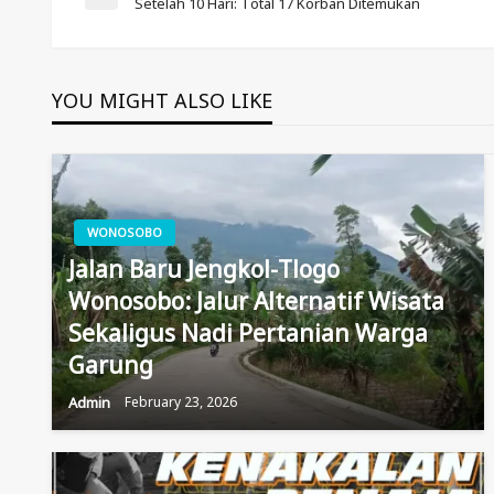
Post
Previous
Setelah 10 Hari: Total 17 Korban Ditemukan
Post
Navigation
YOU MIGHT ALSO LIKE
WONOSOBO
Jalan Baru Jengkol-Tlogo
Wonosobo: Jalur Alternatif Wisata
Sekaligus Nadi Pertanian Warga
Garung
Admin
February 23, 2026