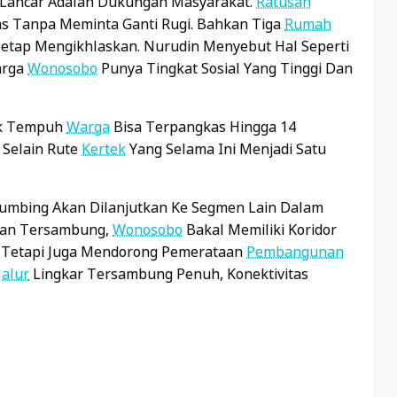
n Lancar Adalah Dukungan Masyarakat.
Ratusan
 Tanpa Meminta Ganti Rugi. Bahkan Tiga
Rumah
etap Mengikhlaskan. Nurudin Menyebut Hal Seperti
arga
Wonosobo
Punya Tingkat Sosial Yang Tinggi Dan
rak Tempuh
Warga
Bisa Terpangkas Hingga 14
 Selain Rute
Kertek
Yang Selama Ini Menjadi Satu
umbing Akan Dilanjutkan Ke Segmen Lain Dalam
ian Tersambung,
Wonosobo
Bakal Memiliki Koridor
Tetapi Juga Mendorong Pemerataan
Pembangunan
Jalur
Lingkar Tersambung Penuh, Konektivitas