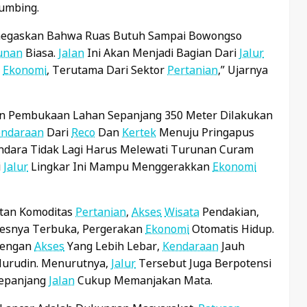
umbing.
enegaskan Bahwa Ruas Butuh Sampai Bowongso
unan
Biasa.
Jalan
Ini Akan Menjadi Bagian Dari
Jalur
a
Ekonomi
, Terutama Dari Sektor
Pertanian
,” Ujarnya
an Pembukaan Lahan Sepanjang 350 Meter Dilakukan
endaraan
Dari
Reco
Dan
Kertek
Menuju Pringapus
ndara Tidak Lagi Harus Melewati Turunan Curam
i
Jalur
Lingkar Ini Mampu Menggerakkan
Ekonomi
tan Komoditas
Pertanian
,
Akses
Wisata
Pendakian,
ksesnya Terbuka, Pergerakan
Ekonomi
Otomatis Hidup.
 Dengan
Akses
Yang Lebih Lebar,
Kendaraan
Jauh
 Nurudin. Menurutnya,
Jalur
Tersebut Juga Berpotensi
epanjang
Jalan
Cukup Memanjakan Mata.