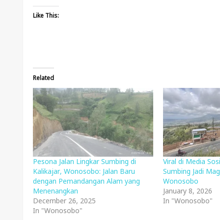
Like This:
Related
Pesona Jalan Lingkar Sumbing di
Viral di Media Sosi
Kalikajar, Wonosobo: Jalan Baru
Sumbing Jadi Mag
dengan Pemandangan Alam yang
Wonosobo
Menenangkan
January 8, 2026
December 26, 2025
In "Wonosobo"
In "Wonosobo"