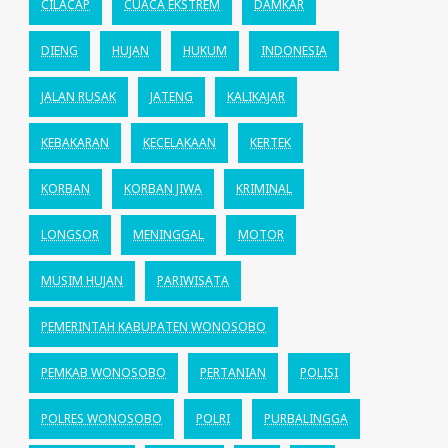
CILACAP
CUACA EKSTREM
DAMKAR
DIENG
HUJAN
HUKUM
INDONESIA
JALAN RUSAK
JATENG
KALIKAJAR
KEBAKARAN
KECELAKAAN
KERTEK
KORBAN
KORBAN JIWA
KRIMINAL
LONGSOR
MENINGGAL
MOTOR
MUSIM HUJAN
PARIWISATA
PEMERINTAH KABUPATEN WONOSOBO
PEMKAB WONOSOBO
PERTANIAN
POLISI
POLRES WONOSOBO
POLRI
PURBALINGGA