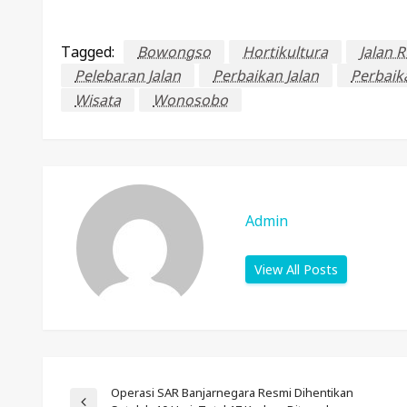
Tagged:
Bowongso
Hortikultura
Jalan 
Pelebaran Jalan
Perbaikan Jalan
Perbaik
Wisata
Wonosobo
Admin
View All Posts
Operasi SAR Banjarnegara Resmi Dihentikan