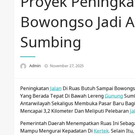
Proyek Peningka
Bowongso Jadi A
Sumbing
Posted
Admin
November 27, 2025
On
Peningkatan
Jalan
Di Ruas Butuh Sampai Bowongs
Yang Berada Tepat Di Bawah Lereng
Gunung
Sumb
Antarwilayah Sekaligus Membuka Pasar Baru Bag
Mencapai 3,2 Kilometer Dan Meliputi Pelebaran
Ja
Pemerintah Daerah Menempatkan Ruas Ini Sebag
Mampu Mengurai Kepadatan Di
Kertek
. Selain Itu,