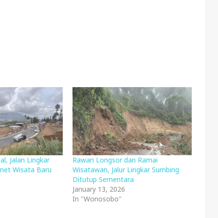
al, Jalan Lingkar
Rawan Longsor dan Ramai
net Wisata Baru
Wisatawan, Jalur Lingkar Sumbing
Ditutup Sementara
January 13, 2026
In "Wonosobo"