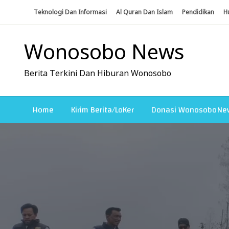
Skip
Teknologi Dan Informasi
Al Quran Dan Islam
Pendidikan
H
To
Content
Wonosobo News
Berita Terkini Dan Hiburan Wonosobo
Home
Kirim Berita/LoKer
Donasi WonosoboNe