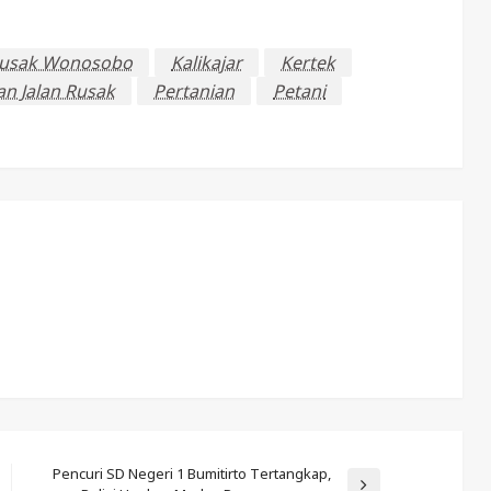
Rusak Wonosobo
Kalikajar
Kertek
an Jalan Rusak
Pertanian
Petani
Pencuri SD Negeri 1 Bumitirto Tertangkap,