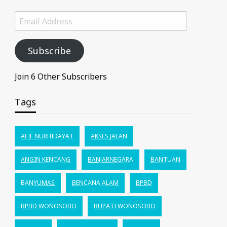
Email
Address
Subscribe
Join 6 Other Subscribers
Tags
AFIF NURHIDAYAT
AKSES JALAN
ANGIN KENCANG
BANJARNEGARA
BANTUAN
BANYUMAS
BENCANA ALAM
BPBD
BPBD WONOSOBO
BUPATI WONOSOBO