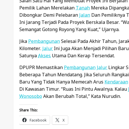
Salah Satu Hal Yang Membuat Proyek Ini Berjala
Pemilik Lahan Merelakan
Tanah
Mereka Dipangkas
Dibongkar Demi Pelebaran
Jalan
Dan Pemiliknya T
Ini Jarang Terjadi Pada Proyek Berskala Besar. “W
Semangat Gotong Royong Yang Kuat,” Ujarnya.
Jika
Pembangunan
Selesai Pada Akhir Tahun, Ja
Kilometer.
Jalur
Ini Juga Akan Menjadi Pilihan Baru
Satunya
Akses
Utama Dan Kerap Tersendat.
DPUPR Memastikan
Pembangunan
Jalur
Lingkar S
Beberapa Tahun Mendatang. Jika Seluruh Rangka
Baru Yang Tidak Hanya Memecah Arus
Kendaraan
Di Kawasan Timur. “Ruas Ini Pintu Awalnya. Kalau
Wonosobo
Akan Berubah Total,” Kata Nurudin.
Share This:
Facebook
X