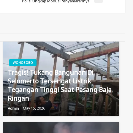
Next
Polisi Ungkap Modus Penyamarannya
Post
WONOSOBO
Tragis! Tukang Bangunan Di
Selomerto Tersengat Listrik
Tegangan Tinggi Saat Pasang Baja
Ringan
Admin
May 15, 2026