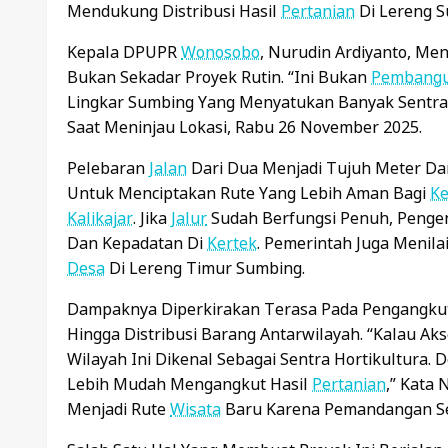
Mendukung Distribusi Hasil
Pertanian
Di Lereng S
Kepala DPUPR
Wonosobo
, Nurudin Ardiyanto, M
Bukan Sekadar Proyek Rutin. “Ini Bukan
Pembang
Lingkar Sumbing Yang Menyatukan Banyak Sentr
Saat Meninjau Lokasi, Rabu 26 November 2025.
Pelebaran
Jalan
Dari Dua Menjadi Tujuh Meter D
Untuk Menciptakan Rute Yang Lebih Aman Bagi
K
Kalikajar
. Jika
Jalur
Sudah Berfungsi Penuh, Penge
Dan Kepadatan Di
Kertek
. Pemerintah Juga Menila
Desa
Di Lereng Timur Sumbing.
Dampaknya Diperkirakan Terasa Pada Pengangku
Hingga Distribusi Barang Antarwilayah. “Kalau A
Wilayah Ini Dikenal Sebagai Sentra Hortikultura.
Lebih Mudah Mengangkut Hasil
Pertanian
,” Kata
Menjadi Rute
Wisata
Baru Karena Pemandangan S