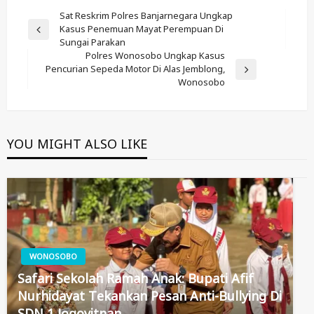
Post
Sat Reskrim Polres Banjarnegara Ungkap
Kasus Penemuan Mayat Perempuan Di
Navigation
Previous
Sungai Parakan
Post
Polres Wonosobo Ungkap Kasus
Pencurian Sepeda Motor Di Alas Jemblong,
Next
Wonosobo
Post
YOU MIGHT ALSO LIKE
WONOSOBO
Safari Sekolah Ramah Anak: Bupati Afif
Nurhidayat Tekankan Pesan Anti-Bullying Di
SDN 1 Jogoyitnan