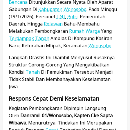
Bencana
Ditunjukkan Secara Nyata Oleh Aparat
Gabungan Di
Kabupaten
Wonosobo
. Pada Minggu
(19/1/2026), Personel
TNI
,
Polri
, Pemerintah
Daerah, Hingga
Relawan
Bahu-Membahu
Melakukan Pembongkaran
Rumah
Warga
Yang
Terdampak
Tanah
Amblas Di Kampung Kasiran
Baru, Kelurahan Mlipak, Kecamatan
Wonosobo
.
Langkah Drastis Ini Diambil Menyusul Rusaknya
Struktur Gorong-Gorong Yang Mengakibatkan
Kondisi
Tanah
Di Pemukiman Tersebut Menjadi
Tidak Stabil Dan Membahayakan Keselamatan
Jiwa.
Respons Cepat Demi Keselamatan
Kegiatan Pembongkaran Dipimpin Langsung
Oleh
Danramil 01/Wonosobo, Kapten Cke Sapta
Wibawa
. Menurutnya, Tindakan Ini Merupakan
Bentuk Respons
Cepat
Terhadap Kondisi Darurat