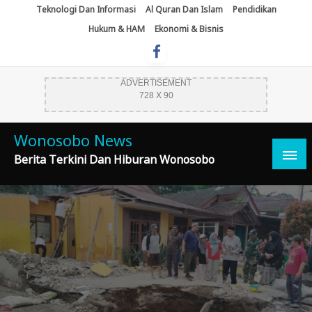
Skip
Teknologi Dan Informasi
Al Quran Dan Islam
Pendidikan
To
Hukum & HAM
Ekonomi & Bisnis
Content
ADVERTISEMENT
728 X 90
Wonosobo News
Berita Terkini Dan Hiburan Wonosobo