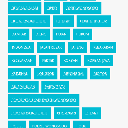
BENCANA ALAM
BPBD
BPBD WONOSOBO
BUPATI WONOSOBO
CILACAP
CUACA EKSTREM
DAMKAR
DIENG
HUJAN
HUKUM
INDONESIA
JALAN RUSAK
JATENG
KEBAKARAN
KECELAKAAN
KERTEK
KORBAN
KORBAN JIWA
KRIMINAL
LONGSOR
MENINGGAL
MOTOR
MUSIM HUJAN
PARIWISATA
PEMERINTAH KABUPATEN WONOSOBO
PEMKAB WONOSOBO
PERTANIAN
PETANI
POLISI
POLRES WONOSOBO
POLRI