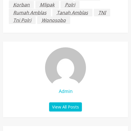
Korban
Mlipak
Polri
Rumah Amblas
Tanah Amblas
TNI
Tni Polri
Wonosobo
Admin
View All Posts