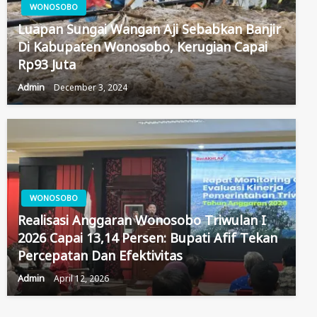
WONOSOBO
Luapan Sungai Wangan Aji Sebabkan Banjir
Di Kabupaten Wonosobo, Kerugian Capai
Rp93 Juta
Admin
December 3, 2024
WONOSOBO
Realisasi Anggaran Wonosobo Triwulan I
2026 Capai 13,14 Persen: Bupati Afif Tekan
Percepatan Dan Efektivitas
Admin
April 12, 2026