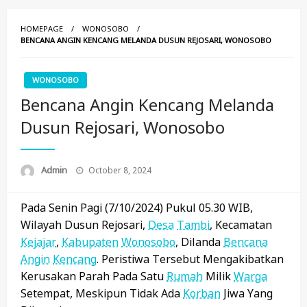
HOMEPAGE
WONOSOBO
BENCANA ANGIN KENCANG MELANDA DUSUN REJOSARI, WONOSOBO
WONOSOBO
Bencana Angin Kencang Melanda
Dusun Rejosari, Wonosobo
Posted
Admin
October 8, 2024
On
Pada Senin Pagi (7/10/2024) Pukul 05.30 WIB,
Wilayah Dusun Rejosari,
Desa
Tambi
, Kecamatan
Kejajar
,
Kabupaten
Wonosobo
, Dilanda
Bencana
Angin
Kencang
. Peristiwa Tersebut Mengakibatkan
Kerusakan Parah Pada Satu
Rumah
Milik
Warga
Setempat, Meskipun Tidak Ada
Korban
Jiwa Yang