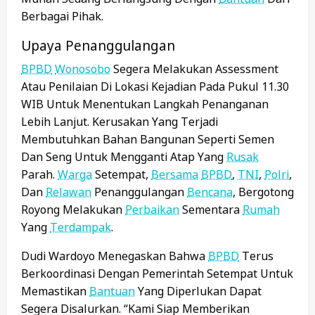
Berbagai Pihak.
Upaya Penanggulangan
BPBD
Wonosobo
Segera Melakukan Assessment
Atau Penilaian Di Lokasi Kejadian Pada Pukul 11.30
WIB Untuk Menentukan Langkah Penanganan
Lebih Lanjut. Kerusakan Yang Terjadi
Membutuhkan Bahan Bangunan Seperti Semen
Dan Seng Untuk Mengganti Atap Yang
Rusak
Parah.
Warga
Setempat,
Bersama
BPBD
,
TNI
,
Polri
,
Dan
Relawan
Penanggulangan
Bencana
, Bergotong
Royong Melakukan
Perbaikan
Sementara
Rumah
Yang
Terdampak
.
Dudi Wardoyo Menegaskan Bahwa
BPBD
Terus
Berkoordinasi Dengan Pemerintah Setempat Untuk
Memastikan
Bantuan
Yang Diperlukan Dapat
Segera Disalurkan. “Kami Siap Memberikan