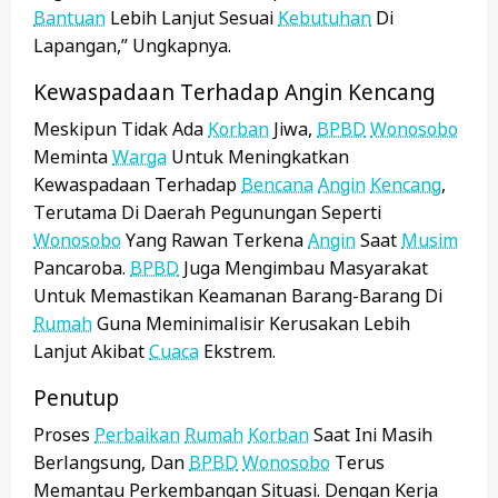
Bantuan
Lebih Lanjut Sesuai
Kebutuhan
Di
Lapangan,” Ungkapnya.
Kewaspadaan Terhadap Angin Kencang
Meskipun Tidak Ada
Korban
Jiwa,
BPBD
Wonosobo
Meminta
Warga
Untuk Meningkatkan
Kewaspadaan Terhadap
Bencana
Angin
Kencang
,
Terutama Di Daerah Pegunungan Seperti
Wonosobo
Yang Rawan Terkena
Angin
Saat
Musim
Pancaroba.
BPBD
Juga Mengimbau Masyarakat
Untuk Memastikan Keamanan Barang-Barang Di
Rumah
Guna Meminimalisir Kerusakan Lebih
Lanjut Akibat
Cuaca
Ekstrem.
Penutup
Proses
Perbaikan
Rumah
Korban
Saat Ini Masih
Berlangsung, Dan
BPBD
Wonosobo
Terus
Memantau Perkembangan Situasi. Dengan Kerja