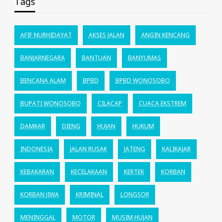
Tags
AFIF NURHIDAYAT
AKSES JALAN
ANGIN KENCANG
BANJARNEGARA
BANTUAN
BANYUMAS
BENCANA ALAM
BPBD
BPBD WONOSOBO
BUPATI WONOSOBO
CILACAP
CUACA EKSTREM
DAMKAR
DIENG
HUJAN
HUKUM
INDONESIA
JALAN RUSAK
JATENG
KALIKAJAR
KEBAKARAN
KECELAKAAN
KERTEK
KORBAN
KORBAN JIWA
KRIMINAL
LONGSOR
MENINGGAL
MOTOR
MUSIM HUJAN