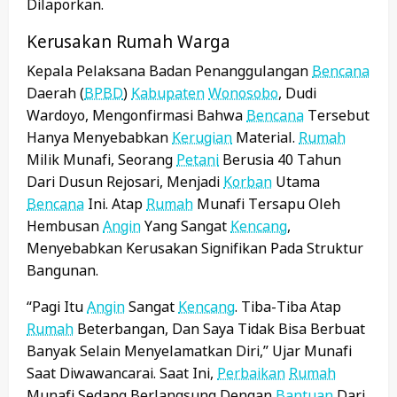
Dilaporkan.
Kerusakan Rumah Warga
Kepala Pelaksana Badan Penanggulangan
Bencana
Daerah (
BPBD
)
Kabupaten
Wonosobo
, Dudi
Wardoyo, Mengonfirmasi Bahwa
Bencana
Tersebut
Hanya Menyebabkan
Kerugian
Material.
Rumah
Milik Munafi, Seorang
Petani
Berusia 40 Tahun
Dari Dusun Rejosari, Menjadi
Korban
Utama
Bencana
Ini. Atap
Rumah
Munafi Tersapu Oleh
Hembusan
Angin
Yang Sangat
Kencang
,
Menyebabkan Kerusakan Signifikan Pada Struktur
Bangunan.
“Pagi Itu
Angin
Sangat
Kencang
. Tiba-Tiba Atap
Rumah
Beterbangan, Dan Saya Tidak Bisa Berbuat
Banyak Selain Menyelamatkan Diri,” Ujar Munafi
Saat Diwawancarai. Saat Ini,
Perbaikan
Rumah
Munafi Sedang Berlangsung Dengan
Bantuan
Dari