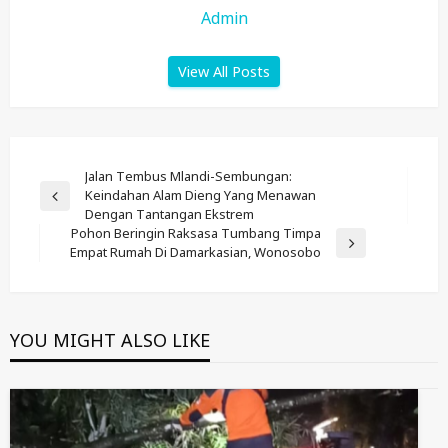
Admin
View All Posts
Post
Jalan Tembus Mlandi-Sembungan:
Keindahan Alam Dieng Yang Menawan
Navigation
Previous
Dengan Tantangan Ekstrem
Post
Pohon Beringin Raksasa Tumbang Timpa
Next
Empat Rumah Di Damarkasian, Wonosobo
Post
YOU MIGHT ALSO LIKE