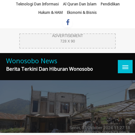
Skip
Teknologi Dan Informasi
Al Quran Dan Islam
Pendidikan
To
Hukum & HAM
Ekonomi & Bisnis
Content
ADVERTISEMENT
728 X 90
Wonosobo News
Berita Terkini Dan Hiburan Wonosobo