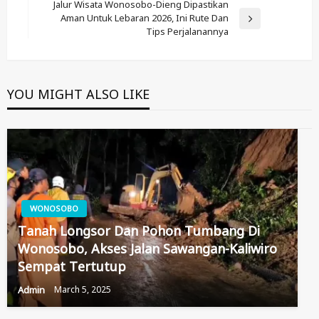
Jalur Wisata Wonosobo-Dieng Dipastikan
Aman Untuk Lebaran 2026, Ini Rute Dan
Next
Tips Perjalanannya
Post
YOU MIGHT ALSO LIKE
WONOSOBO
Tanah Longsor Dan Pohon Tumbang Di
Wonosobo, Akses Jalan Sawangan-Kaliwiro
Sempat Tertutup
Admin
March 5, 2025