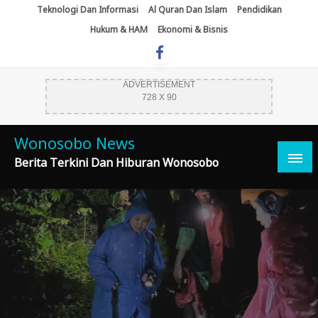
Skip
Teknologi Dan Informasi
Al Quran Dan Islam
Pendidikan
To
Hukum & HAM
Ekonomi & Bisnis
Content
ADVERTISEMENT
728 X 90
Wonosobo News
Berita Terkini Dan Hiburan Wonosobo