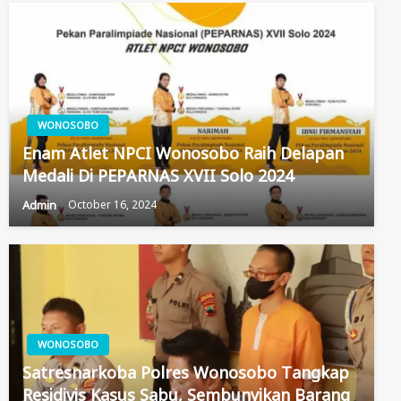
WONOSOBO
Enam Atlet NPCI Wonosobo Raih Delapan
Medali Di PEPARNAS XVII Solo 2024
Admin
October 16, 2024
WONOSOBO
Satresnarkoba Polres Wonosobo Tangkap
Residivis Kasus Sabu, Sembunyikan Barang