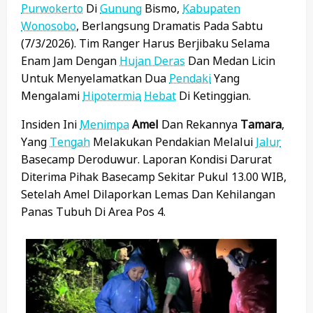
Purwokerto
Di
Gunung
Bismo,
Kabupaten
Wonosobo
, Berlangsung Dramatis Pada Sabtu
(7/3/2026). Tim Ranger Harus Berjibaku Selama
Enam Jam Dengan
Hujan Deras
Dan Medan Licin
Untuk Menyelamatkan Dua
Pendaki
Yang
Mengalami
Hipotermia
Hebat
Di Ketinggian.
Insiden Ini
Menimpa
Amel
Dan Rekannya
Tamara
,
Yang
Tengah
Melakukan Pendakian Melalui
Jalur
Basecamp Deroduwur. Laporan Kondisi Darurat
Diterima Pihak Basecamp Sekitar Pukul 13.00 WIB,
Setelah Amel Dilaporkan Lemas Dan Kehilangan
Panas Tubuh Di Area Pos 4.