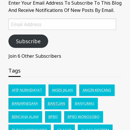
Enter Your Email Address To Subscribe To This Blog
And Receive Notifications Of New Posts By Email.
Email
Address
Subscribe
Join 6 Other Subscribers
Tags
AFIF NURHIDAYAT
AKSES JALAN
ANGIN KENCANG
BANJARNEGARA
BANTUAN
BANYUMAS
BENCANA ALAM
BPBD
BPBD WONOSOBO