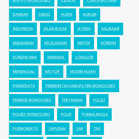
BUPATI WONOSOBO
CILACAP
CUACA EKSTREM
DAMKAR
DIENG
HUJAN
HUKUM
INDONESIA
JALAN RUSAK
JATENG
KALIKAJAR
KEBAKARAN
KECELAKAAN
KERTEK
KORBAN
KORBAN JIWA
KRIMINAL
LONGSOR
MENINGGAL
MOTOR
MUSIM HUJAN
PARIWISATA
PEMERINTAH KABUPATEN WONOSOBO
PEMKAB WONOSOBO
PERTANIAN
POLISI
POLRES WONOSOBO
POLRI
PURBALINGGA
PURWOKERTO
SAPURAN
SAR
TNI