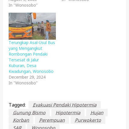
In "Wonosobo"
Terungkap Asal-Usul Bus
yang Mengangkut
Rombongan Pendaki
Tersesat di Jalur
Kuburan, Desa
Kwadungan, Wonosobo
December 29, 2024
In "Wonosobo"
Tagged:
Evakuasi Pendaki Hipotermia
Gunung Bismo
Hipotermia
Hujan
Korban
Perempuan
Purwokerto
SAR
Wonosobo