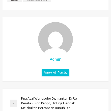
Admin
View All Posts
Post
Pria Asal Wonosobo Diamankan Di Rel
Kereta Kulon Progo, Diduga Hendak
Navigation
Previous
Melakukan Percobaan Bunuh Diri
Post