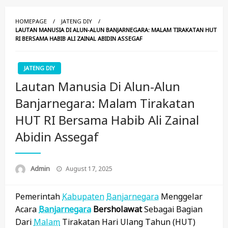
HOMEPAGE
JATENG DIY
LAUTAN MANUSIA DI ALUN-ALUN BANJARNEGARA: MALAM TIRAKATAN HUT
RI BERSAMA HABIB ALI ZAINAL ABIDIN ASSEGAF
JATENG DIY
Lautan Manusia Di Alun-Alun
Banjarnegara: Malam Tirakatan
HUT RI Bersama Habib Ali Zainal
Abidin Assegaf
Posted
Admin
August 17, 2025
On
Pemerintah
Kabupaten
Banjarnegara
Menggelar
Acara
Banjarnegara
Bersholawat
Sebagai Bagian
Dari
Malam
Tirakatan Hari Ulang Tahun (HUT)