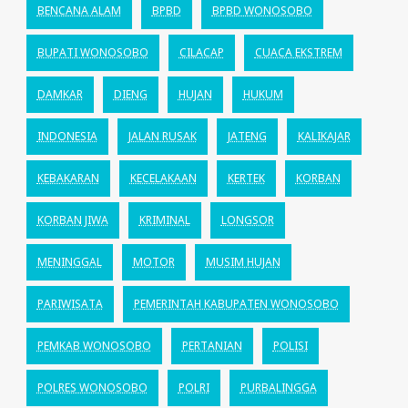
BENCANA ALAM
BPBD
BPBD WONOSOBO
BUPATI WONOSOBO
CILACAP
CUACA EKSTREM
DAMKAR
DIENG
HUJAN
HUKUM
INDONESIA
JALAN RUSAK
JATENG
KALIKAJAR
KEBAKARAN
KECELAKAAN
KERTEK
KORBAN
KORBAN JIWA
KRIMINAL
LONGSOR
MENINGGAL
MOTOR
MUSIM HUJAN
PARIWISATA
PEMERINTAH KABUPATEN WONOSOBO
PEMKAB WONOSOBO
PERTANIAN
POLISI
POLRES WONOSOBO
POLRI
PURBALINGGA