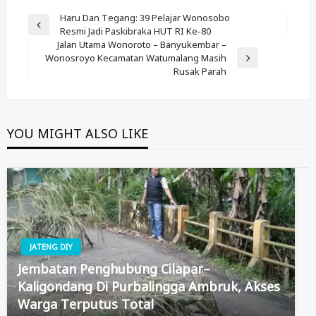
Post
Haru Dan Tegang: 39 Pelajar Wonosobo
Previous
Resmi Jadi Paskibraka HUT RI Ke-80
Navigation
Post
Jalan Utama Wonoroto – Banyukembar –
Wonosroyo Kecamatan Watumalang Masih
Next
Rusak Parah
Post
YOU MIGHT ALSO LIKE
JATENG DIY
Jembatan Penghubung Cilapar–
Kaligondang Di Purbalingga Ambruk, Akses
Warga Terputus Total