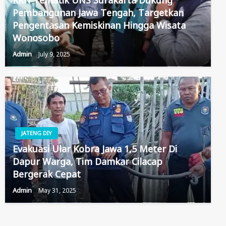
Pembangunan Jawa Tengah, Targetkan
Pengentasan Kemiskinan Hingga Wisata
Wonosobo
Admin
July 9, 2025
JATENG DIY
Evakuasi Ular Kobra Jawa 1,5 Meter Di
Dapur Warga, Tim Damkar Cilacap
Bergerak Cepat
Admin
May 31, 2025