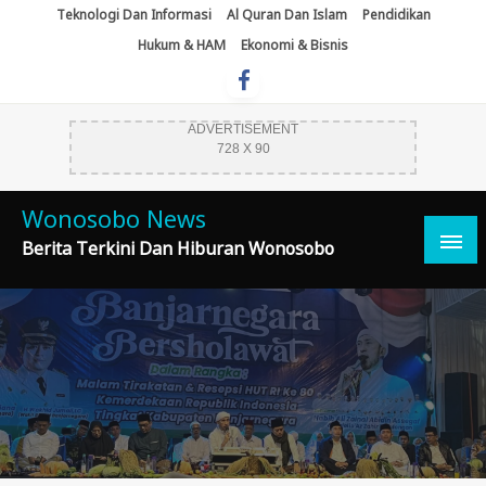
Skip
Teknologi Dan Informasi
Al Quran Dan Islam
Pendidikan
To
Hukum & HAM
Ekonomi & Bisnis
Content
ADVERTISEMENT
728 X 90
Wonosobo News
Berita Terkini Dan Hiburan Wonosobo