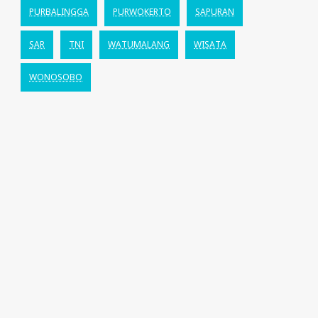
PURBALINGGA
PURWOKERTO
SAPURAN
SAR
TNI
WATUMALANG
WISATA
WONOSOBO