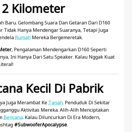
 2 Kilometer
h Baru. Gelombang Suara Dan Getaran Dari D160
ar Tidak Hanya Mendengar Suaranya, Tetapi Juga
endela
Rumah
Mereka Bergemeretak.
Meter
, Pengalaman Mendengarkan D160 Seperti
anya, Ini Hanya Dari Satu Speaker. Kalau Nggak Kuat
teral!
ana Kecil Di Pabrik
nya Juga Merambat Ke
Tanah
. Penduduk Di Sekitar
ganggu Aktivitas Mereka. Alih-Alih Menciptakan
lm
Bencana
. Kalau Diluncurkan Di Era Modern,
ashtag
#SubwooferApocalypse
.