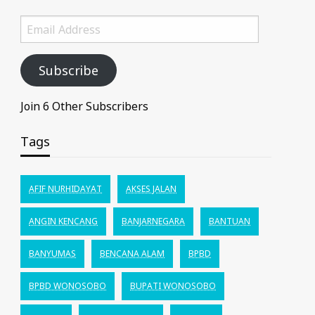
Email
Address
Subscribe
Join 6 Other Subscribers
Tags
AFIF NURHIDAYAT
AKSES JALAN
ANGIN KENCANG
BANJARNEGARA
BANTUAN
BANYUMAS
BENCANA ALAM
BPBD
BPBD WONOSOBO
BUPATI WONOSOBO