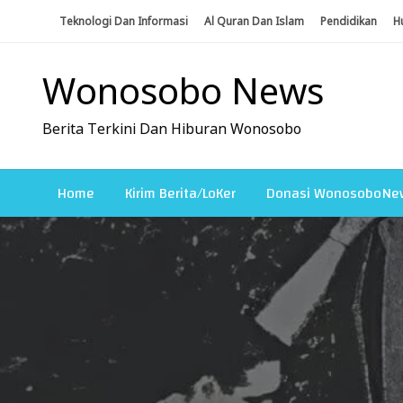
Skip
Teknologi Dan Informasi
Al Quran Dan Islam
Pendidikan
H
To
Content
Wonosobo News
Berita Terkini Dan Hiburan Wonosobo
Home
Kirim Berita/LoKer
Donasi WonosoboNe