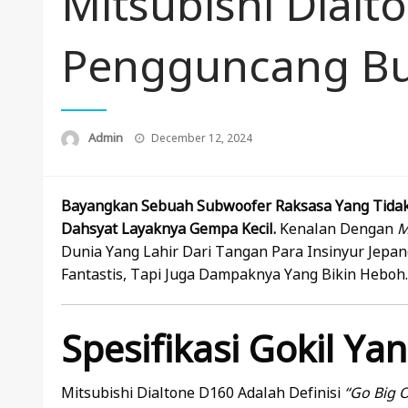
Mitsubishi Dialt
Pengguncang Bum
Posted
Admin
December 12, 2024
On
Bayangkan Sebuah Subwoofer Raksasa Yang Tidak
Dahsyat Layaknya Gempa Kecil.
Kenalan Dengan
M
Dunia Yang Lahir Dari Tangan Para Insinyur Jep
Fantastis, Tapi Juga Dampaknya Yang Bikin Heboh.
Spesifikasi Gokil Y
Mitsubishi Dialtone D160 Adalah Definisi
“go Big 