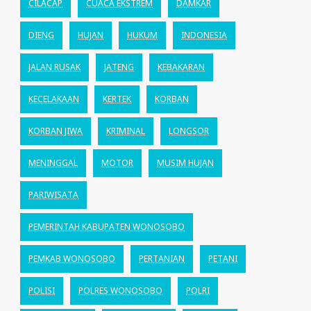
CILACAP
CUACA EKSTREM
DAMKAR
DIENG
HUJAN
HUKUM
INDONESIA
JALAN RUSAK
JATENG
KEBAKARAN
KECELAKAAN
KERTEK
KORBAN
KORBAN JIWA
KRIMINAL
LONGSOR
MENINGGAL
MOTOR
MUSIM HUJAN
PARIWISATA
PEMERINTAH KABUPATEN WONOSOBO
PEMKAB WONOSOBO
PERTANIAN
PETANI
POLISI
POLRES WONOSOBO
POLRI