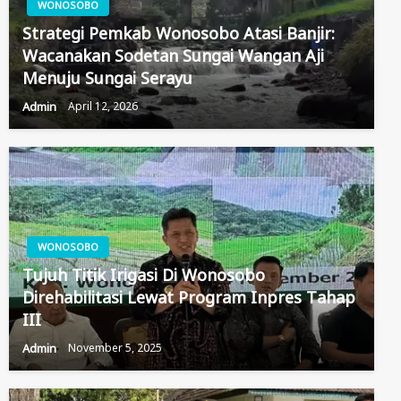
WONOSOBO
Strategi Pemkab Wonosobo Atasi Banjir:
Wacanakan Sodetan Sungai Wangan Aji
Menuju Sungai Serayu
Admin
April 12, 2026
WONOSOBO
Tujuh Titik Irigasi Di Wonosobo
Direhabilitasi Lewat Program Inpres Tahap
III
Admin
November 5, 2025