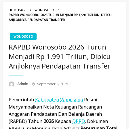
HOMEPAGE
WONOSOBO
RAPBD WONOSOBO 2026 TURUN MENJADI RP 1,991 TRILIUN, DIPICU
ANJLOKNYA PENDAPATAN TRANSFER
WONOSOBO
RAPBD Wonosobo 2026 Turun
Menjadi Rp 1,991 Triliun, Dipicu
Anjloknya Pendapatan Transfer
Posted
Admin
September 8, 2025
On
Pemerintah
Kabupaten
Wonosobo
Resmi
Menyampaikan Nota Keuangan Rancangan
Anggaran Pendapatan Dan Belanja Daerah
(RAPBD) Tahun
2026
Kepada
DPRD
. Dokumen
RAPBD Ini Menunjukkan Adanya
Penurunan Total