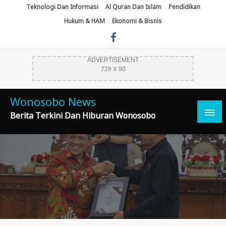
Skip
Teknologi Dan Informasi
Al Quran Dan Islam
Pendidikan
To
Hukum & HAM
Ekonomi & Bisnis
Content
ADVERTISEMENT
728 X 90
Wonosobo News
Berita Terkini Dan Hiburan Wonosobo