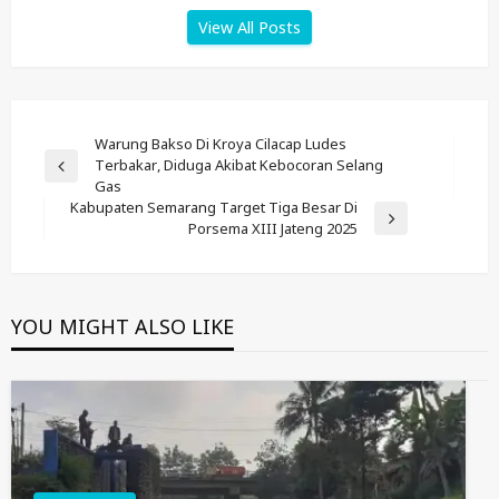
View All Posts
Post
Warung Bakso Di Kroya Cilacap Ludes
Terbakar, Diduga Akibat Kebocoran Selang
Navigation
Previous
Gas
Post
Kabupaten Semarang Target Tiga Besar Di
Next
Porsema XIII Jateng 2025
Post
YOU MIGHT ALSO LIKE