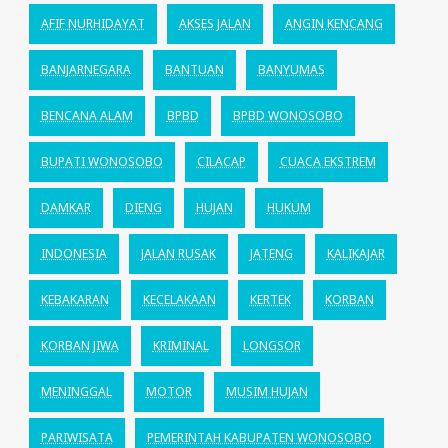
AFIF NURHIDAYAT
AKSES JALAN
ANGIN KENCANG
BANJARNEGARA
BANTUAN
BANYUMAS
BENCANA ALAM
BPBD
BPBD WONOSOBO
BUPATI WONOSOBO
CILACAP
CUACA EKSTREM
DAMKAR
DIENG
HUJAN
HUKUM
INDONESIA
JALAN RUSAK
JATENG
KALIKAJAR
KEBAKARAN
KECELAKAAN
KERTEK
KORBAN
KORBAN JIWA
KRIMINAL
LONGSOR
MENINGGAL
MOTOR
MUSIM HUJAN
PARIWISATA
PEMERINTAH KABUPATEN WONOSOBO