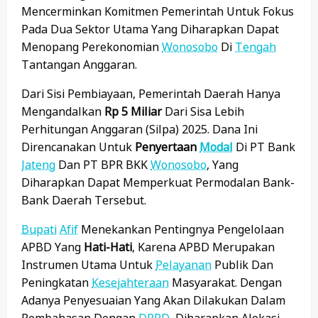
Mencerminkan Komitmen Pemerintah Untuk Fokus
Pada Dua Sektor Utama Yang Diharapkan Dapat
Menopang Perekonomian
Wonosobo
Di
Tengah
Tantangan Anggaran.
Dari Sisi Pembiayaan, Pemerintah Daerah Hanya
Mengandalkan
Rp 5 Miliar
Dari Sisa Lebih
Perhitungan Anggaran (Silpa) 2025. Dana Ini
Direncanakan Untuk
Penyertaan
Modal
Di PT Bank
Jateng
Dan PT BPR BKK
Wonosobo
, Yang
Diharapkan Dapat Memperkuat Permodalan Bank-
Bank Daerah Tersebut.
Bupati
Afif
Menekankan Pentingnya Pengelolaan
APBD Yang
Hati-Hati
, Karena APBD Merupakan
Instrumen Utama Untuk
Pelayanan
Publik Dan
Peningkatan
Kesejahteraan
Masyarakat. Dengan
Adanya Penyesuaian Yang Akan Dilakukan Dalam
Pembahasan Dengan
DPRD
, Diharapkan Alokasi