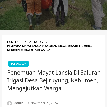
HOMEPAGE
JATENG DIY
PENEMUAN MAYAT LANSIA DI SALURAN IRIGASI DESA BEJIRUYUNG,
KEBUMEN, MENGEJUTKAN WARGA
JATENG DIY
Penemuan Mayat Lansia Di Saluran
Irigasi Desa Bejiruyung, Kebumen,
Mengejutkan Warga
Posted
Admin
November 23, 2024
On