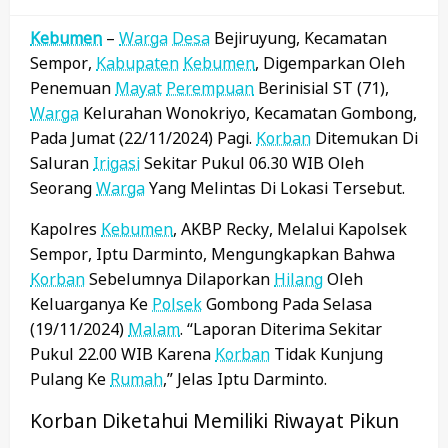
Kebumen
–
Warga
Desa
Bejiruyung, Kecamatan
Sempor,
Kabupaten
Kebumen
, Digemparkan Oleh
Penemuan
Mayat
Perempuan
Berinisial ST (71),
Warga
Kelurahan Wonokriyo, Kecamatan Gombong,
Pada Jumat (22/11/2024) Pagi.
Korban
Ditemukan Di
Saluran
Irigasi
Sekitar Pukul 06.30 WIB Oleh
Seorang
Warga
Yang Melintas Di Lokasi Tersebut.
Kapolres
Kebumen
, AKBP Recky, Melalui Kapolsek
Sempor, Iptu Darminto, Mengungkapkan Bahwa
Korban
Sebelumnya Dilaporkan
Hilang
Oleh
Keluarganya Ke
Polsek
Gombong Pada Selasa
(19/11/2024)
Malam
. “Laporan Diterima Sekitar
Pukul 22.00 WIB Karena
Korban
Tidak Kunjung
Pulang Ke
Rumah
,” Jelas Iptu Darminto.
Korban Diketahui Memiliki Riwayat Pikun