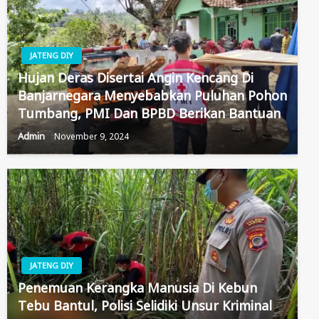
JATENG DIY
Hujan Deras Disertai Angin Kencang Di
Banjarnegara Menyebabkan Puluhan Pohon
Tumbang, PMI Dan BPBD Berikan Bantuan
Admin
November 9, 2024
JATENG DIY
Penemuan Kerangka Manusia Di Kebun
Tebu Bantul, Polisi Selidiki Unsur Kriminal