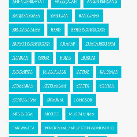
AFIF NURHIDAYAT
AKSES JALAN
ANGIN KENCANG
BANJARNEGARA
BANTUAN
BANYUMAS
BENCANA ALAM
BPBD
BPBD WONOSOBO
BUPATI WONOSOBO
CILACAP
CUACA EKSTREM
DAMKAR
DIENG
HUJAN
HUKUM
INDONESIA
JALAN RUSAK
JATENG
KALIKAJAR
KEBAKARAN
KECELAKAAN
KERTEK
KORBAN
KORBAN JIWA
KRIMINAL
LONGSOR
MENINGGAL
MOTOR
MUSIM HUJAN
PARIWISATA
PEMERINTAH KABUPATEN WONOSOBO