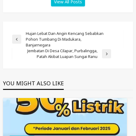
View All Posts
Post
Hujan Lebat Dan Angin Kencang Sebabkan
Pohon Tumbang Di Madukara,
Navigation
Previous
Banjarnegara
Post
Jembatan Di Desa Cilapar, Purbalingga,
Next
Patah Akibat Luapan Sungai Ranu
Post
YOU MIGHT ALSO LIKE