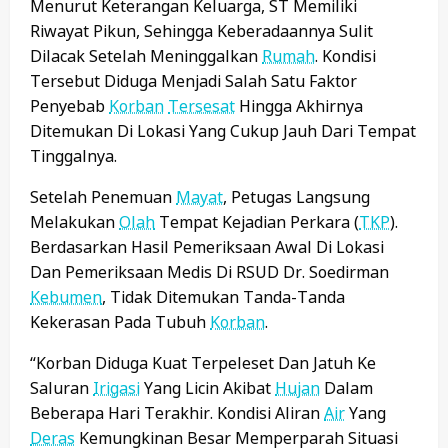
Menurut Keterangan Keluarga, ST Memiliki
Riwayat Pikun, Sehingga Keberadaannya Sulit
Dilacak Setelah Meninggalkan
Rumah
. Kondisi
Tersebut Diduga Menjadi Salah Satu Faktor
Penyebab
Korban
Tersesat
Hingga Akhirnya
Ditemukan Di Lokasi Yang Cukup Jauh Dari Tempat
Tinggalnya.
Setelah Penemuan
Mayat
, Petugas Langsung
Melakukan
Olah
Tempat Kejadian Perkara (
TKP
).
Berdasarkan Hasil Pemeriksaan Awal Di Lokasi
Dan Pemeriksaan Medis Di RSUD Dr. Soedirman
Kebumen
, Tidak Ditemukan Tanda-Tanda
Kekerasan Pada Tubuh
Korban
.
“Korban Diduga Kuat Terpeleset Dan Jatuh Ke
Saluran
Irigasi
Yang Licin Akibat
Hujan
Dalam
Beberapa Hari Terakhir. Kondisi Aliran
Air
Yang
Deras
Kemungkinan Besar Memperparah Situasi