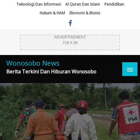
Skip
Teknologi Dan Informasi
Al Quran Dan Islam
Pendidikan
To
Hukum & HAM
Ekonomi & Bisnis
Content
ADVERTISEMENT
728 X 90
Wonosobo News
Berita Terkini Dan Hiburan Wonosobo