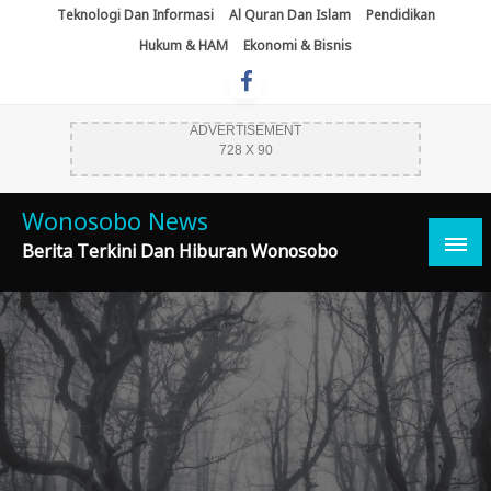
Skip
Teknologi Dan Informasi
Al Quran Dan Islam
Pendidikan
To
Hukum & HAM
Ekonomi & Bisnis
Content
ADVERTISEMENT
728 X 90
Wonosobo News
Berita Terkini Dan Hiburan Wonosobo