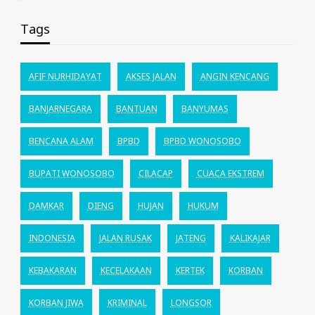
Tags
AFIF NURHIDAYAT
AKSES JALAN
ANGIN KENCANG
BANJARNEGARA
BANTUAN
BANYUMAS
BENCANA ALAM
BPBD
BPBD WONOSOBO
BUPATI WONOSOBO
CILACAP
CUACA EKSTREM
DAMKAR
DIENG
HUJAN
HUKUM
INDONESIA
JALAN RUSAK
JATENG
KALIKAJAR
KEBAKARAN
KECELAKAAN
KERTEK
KORBAN
KORBAN JIWA
KRIMINAL
LONGSOR