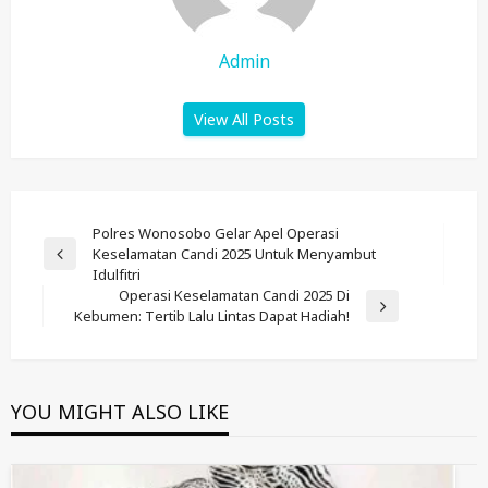
Admin
View All Posts
Post
Polres Wonosobo Gelar Apel Operasi
Keselamatan Candi 2025 Untuk Menyambut
Navigation
Previous
Idulfitri
Post
Operasi Keselamatan Candi 2025 Di
Next
Kebumen: Tertib Lalu Lintas Dapat Hadiah!
Post
YOU MIGHT ALSO LIKE