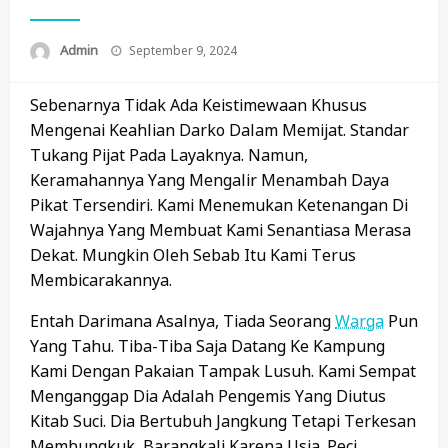
Posted
Admin
September 9, 2024
On
Sebenarnya Tidak Ada Keistimewaan Khusus
Mengenai Keahlian Darko Dalam Memijat. Standar
Tukang Pijat Pada Layaknya. Namun,
Keramahannya Yang Mengalir Menambah Daya
Pikat Tersendiri. Kami Menemukan Ketenangan Di
Wajahnya Yang Membuat Kami Senantiasa Merasa
Dekat. Mungkin Oleh Sebab Itu Kami Terus
Membicarakannya.
Entah Darimana Asalnya, Tiada Seorang
Warga
Pun
Yang Tahu. Tiba-Tiba Saja Datang Ke Kampung
Kami Dengan Pakaian Tampak Lusuh. Kami Sempat
Menganggap Dia Adalah Pengemis Yang Diutus
Kitab Suci. Dia Bertubuh Jangkung Tetapi Terkesan
Membungkuk, Barangkali Karena Usia. Peci