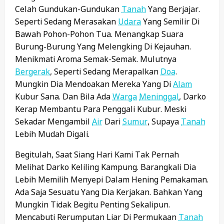
Celah Gundukan-Gundukan
Tanah
Yang Berjajar.
Seperti Sedang Merasakan
Udara
Yang Semilir Di
Bawah Pohon-Pohon Tua. Menangkap Suara
Burung-Burung Yang Melengking Di Kejauhan.
Menikmati Aroma Semak-Semak. Mulutnya
Bergerak
, Seperti Sedang Merapalkan
Doa
.
Mungkin Dia Mendoakan Mereka Yang Di
Alam
Kubur Sana. Dan Bila Ada
Warga
Meninggal
, Darko
Kerap Membantu Para Penggali Kubur. Meski
Sekadar Mengambil
Air
Dari
Sumur
, Supaya
Tanah
Lebih Mudah Digali.
Begitulah, Saat Siang Hari Kami Tak Pernah
Melihat Darko Keliling Kampung. Barangkali Dia
Lebih Memilih Menyepi Dalam Hening Pemakaman.
Ada Saja Sesuatu Yang Dia Kerjakan. Bahkan Yang
Mungkin Tidak Begitu Penting Sekalipun.
Mencabuti Rerumputan Liar Di Permukaan
Tanah