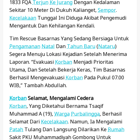
1833 FQA
Terjun
Ke Jurang
Dengan Kedalaman
Sekitar 10 Meter Di Dukuh Kalianget,
Sempor
.
Kecelakaan
Tunggal Ini Diduga Akibat Pengemudi
Mengantuk Dan Kehilangan Kendali.
Tim Rescue Basarnas Yang Sedang Bersiaga Untuk
Pengamanan
Natal
Dan
Tahun Baru
(
Nataru
)
Segera Menuju Lokasi Kejadian Setelah Menerima
Laporan. “Evakuasi
Korban
Menjadi Prioritas
Utama, Dan Setelah Bekerja Keras, Tim Basarnas
Berhasil Mengevakuasi
Korban
Pada Pukul 07.00
WIB,” Tambah Abdullah.
Korban
Selamat, Mengalami Cedera
Korban
, Yang Diketahui Bernama Tsaqif
Muhammad A (19),
Warga
Purbalingga
, Berhasil
Selamat Dari
Kecelakaan
. Namun, Ia Mengalami
Patah
Tulang Dan Langsung Dilarikan Ke
Rumah
Sakit PKU Muhammadiyah Gombong Untuk