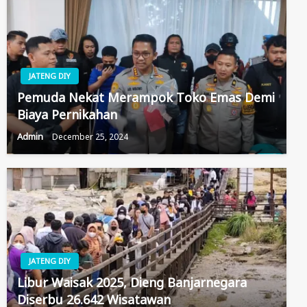
JATENG DIY
Pemuda Nekat Merampok Toko Emas Demi
Biaya Pernikahan
Admin
December 25, 2024
JATENG DIY
Libur Waisak 2025, Dieng Banjarnegara
Diserbu 26.642 Wisatawan