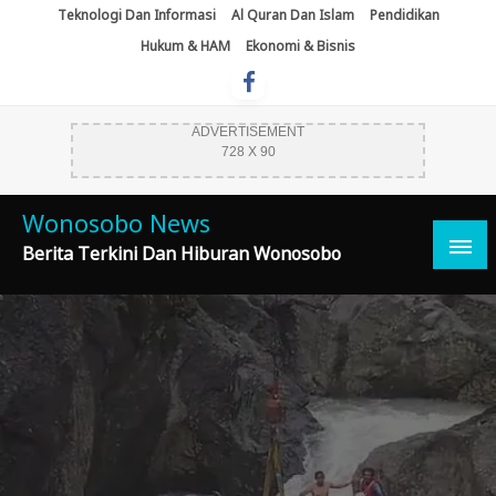
Skip
Teknologi Dan Informasi
Al Quran Dan Islam
Pendidikan
To
Hukum & HAM
Ekonomi & Bisnis
Content
ADVERTISEMENT
728 X 90
Wonosobo News
Berita Terkini Dan Hiburan Wonosobo