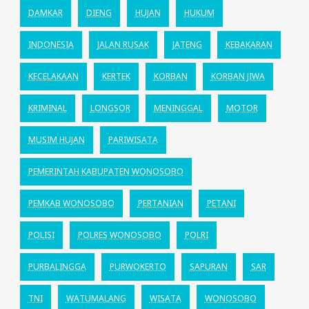
DAMKAR
DIENG
HUJAN
HUKUM
INDONESIA
JALAN RUSAK
JATENG
KEBAKARAN
KECELAKAAN
KERTEK
KORBAN
KORBAN JIWA
KRIMINAL
LONGSOR
MENINGGAL
MOTOR
MUSIM HUJAN
PARIWISATA
PEMERINTAH KABUPATEN WONOSOBO
PEMKAB WONOSOBO
PERTANIAN
PETANI
POLISI
POLRES WONOSOBO
POLRI
PURBALINGGA
PURWOKERTO
SAPURAN
SAR
TNI
WATUMALANG
WISATA
WONOSOBO