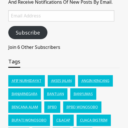
And Receive Notifications Of New Posts By Email.
Email
Address
Subscribe
Join 6 Other Subscribers
Tags
AFIF NURHIDAYAT
AKSES JALAN
ANGIN KENCANG
BANJARNEGARA
BANTUAN
BANYUMAS
BENCANA ALAM
BPBD
BPBD WONOSOBO
BUPATI WONOSOBO
CILACAP
CUACA EKSTREM