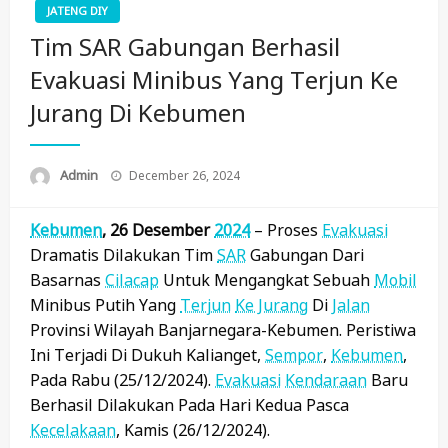
JATENG DIY
Tim SAR Gabungan Berhasil
Evakuasi Minibus Yang Terjun Ke
Jurang Di Kebumen
Posted
Admin
December 26, 2024
On
Kebumen
, 26 Desember
2024
– Proses
Evakuasi
Dramatis Dilakukan Tim
SAR
Gabungan Dari
Basarnas
Cilacap
Untuk Mengangkat Sebuah
Mobil
Minibus Putih Yang
Terjun
Ke Jurang
Di
Jalan
Provinsi Wilayah Banjarnegara-Kebumen. Peristiwa
Ini Terjadi Di Dukuh Kalianget,
Sempor
,
Kebumen
,
Pada Rabu (25/12/2024).
Evakuasi
Kendaraan
Baru
Berhasil Dilakukan Pada Hari Kedua Pasca
Kecelakaan
, Kamis (26/12/2024).