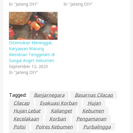
In "Jateng DIY"
In "Jateng DIY"
Ditemukan Meninggal,
Karyawan Warung
Mendoan Tenggelam di
Sungai Anget Kebumen
September 12, 2025
In "Jateng DIY"
Tagged:
Banjarnegara
Basarnas Cilacap
Cilacap
Evakuasi Korban
Hujan
Hujan Lebat
Kalianget
Kebumen
Kecelakaan
Korban
Pengamanan
Polisi
Polres Kebumen
Purbalingga