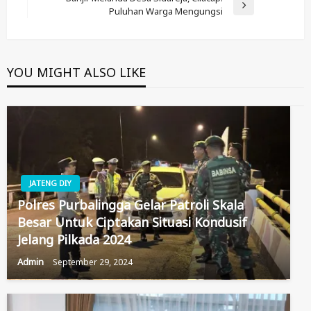
Next
Puluhan Warga Mengungsi
Post
YOU MIGHT ALSO LIKE
JATENG DIY
Polres Purbalingga Gelar Patroli Skala
Besar Untuk Ciptakan Situasi Kondusif
Jelang Pilkada 2024
Admin
September 29, 2024