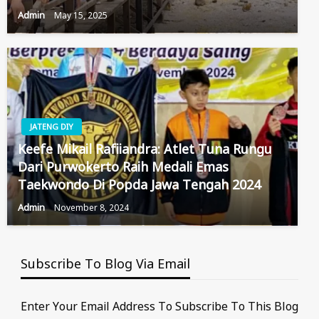
Admin
May 15, 2025
JATENG DIY
Keefe Mikail Rafiiandra: Atlet Tuna Rungu
Dari Purwokerto Raih Medali Emas
Taekwondo Di Popda Jawa Tengah 2024
Admin
November 8, 2024
Subscribe To Blog Via Email
Enter Your Email Address To Subscribe To This Blog