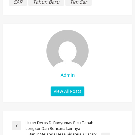
SAR
Tahun Baru
Tim Sar
Admin
View All Posts
Post
Hujan Deras Di Banyumas Picu Tanah
Previous
Longsor Dan Bencana Lainnya
Navigation
Post
Banjir Melanda Desa Sidareja, Cilacap: