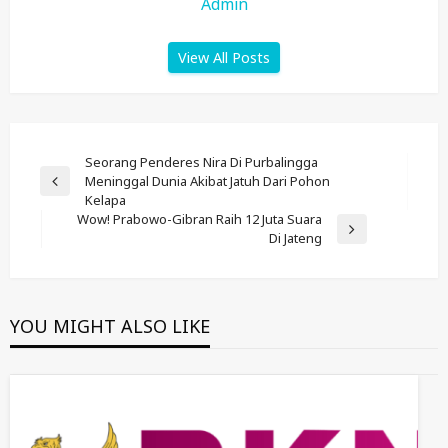
Admin
View All Posts
Post
Seorang Penderes Nira Di Purbalingga
Meninggal Dunia Akibat Jatuh Dari Pohon
Navigation
Previous
Kelapa
Post
Wow! Prabowo-Gibran Raih 12 Juta Suara
Next
Di Jateng
Post
YOU MIGHT ALSO LIKE