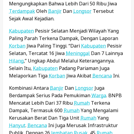
Mengungkapkan Bahwa Lebih Dari 50 Ribu Jiwa
Terdampak
Oleh
Banjir
Dan
Longsor
Tersebut
Sejak Awal Kejadian.
Kabupaten
Pesisir Selatan Menjadi Wilayah Yang
Paling Parah Terkena Dampak, Dengan Laporan
Korban
Jiwa Paling Tinggi. “Dari
Kabupaten
Pesisir
Selatan, Tercatat 16 Jiwa
Meninggal
Dan 7 Lainnya
Hilang
,” Ungkap Abdul Melalui Keterangannya.
Selain Itu,
Kabupaten
Padang Pariaman Juga
Melaporkan Tiga
Korban
Jiwa Akibat
Bencana
Ini.
Kombinasi Antara
Banjir
Dan
Longsor
Juga
Berdampak Serius Pada Pemukiman
Warga
. BNPB
Mencatat Lebih Dari 37 Ribu
Rumah
Terkena
Dampak, Termasuk 600
Rumah
Yang Mengalami
Kerusakan Berat Dan Tiga Unit
Rumah
Yang
Hanyut
.
Bencana
Ini Juga Merusak Infrastruktur
Publik, Dengan 26
Jembatan
Rusak
, 45
Rumah