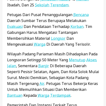
Ibadah, Dan 25
Sekolah
Terendam
.
Petugas Dari Pusat Penanggulangan
Bencana
Daerah Sumbar Terus Berupaya Melakukan
Evakuasi
Dan Pendataan Terhadap
Korban
. Tim
Gabungan Harus Mengatasi Tantangan
Membersihkan Material
Longsor
Dan
Mengevakuasi
Warga
Di Daerah Yang Terisolir.
Wilayah Padang Pariaman Masih Dihadapkan Pada
Longsoran Setinggi 50 Meter Yang
Menutup
Akses
Jalan
, Sementara
Banjir
Di Beberapa Daerah
Seperti Pesisir Selatan, Agam, Dan Kota Solok Mulai
Surut. Meski Demikian, Sebagian Kota Padang
Masih Tergenang
Air
. Petugas Terus Bekerja Keras
Untuk Memulihkan Situasi Dan Memberikan
Bantuan
Kepada
Warga
Terdampak
.
Pemerintah Dan Instansi Terkait Terus