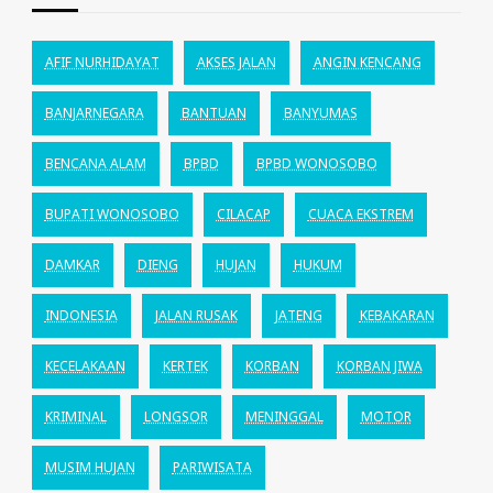
AFIF NURHIDAYAT
AKSES JALAN
ANGIN KENCANG
BANJARNEGARA
BANTUAN
BANYUMAS
BENCANA ALAM
BPBD
BPBD WONOSOBO
BUPATI WONOSOBO
CILACAP
CUACA EKSTREM
DAMKAR
DIENG
HUJAN
HUKUM
INDONESIA
JALAN RUSAK
JATENG
KEBAKARAN
KECELAKAAN
KERTEK
KORBAN
KORBAN JIWA
KRIMINAL
LONGSOR
MENINGGAL
MOTOR
MUSIM HUJAN
PARIWISATA