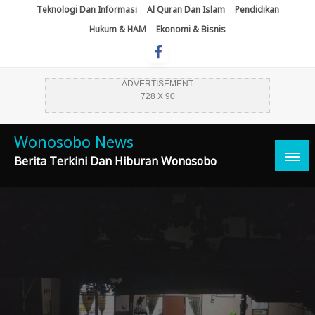
Skip
Teknologi Dan Informasi
Al Quran Dan Islam
Pendidikan
To
Hukum & HAM
Ekonomi & Bisnis
Content
ADVERTISEMENT
728 X 90
Wonosobo News
Berita Terkini Dan Hiburan Wonosobo