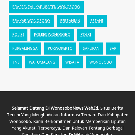
PEMERINTAH KABUPATEN WONOSOBO
PEMKAB WONOSOBO
PERTANIAN
PETANI
POLISI
POLRES WONOSOBO
POLRI
PURBALINGGA
PURWOKERTO
SAPURAN
SAR
TNI
WATUMALANG
WISATA
WONOSOBO
Selamat Datang Di WonosoboNews.web.id
, Situs Berita
Terkini Yang Menghadirkan Informasi Terbaru Dari Kabupaten
Wonosobo. Kami Berkomitmen Untuk Memberikan Liputan
Yang Akurat, Terpercaya, Dan Relevan Tentang Berbagai
Peristiwa Dan Kejadian Di Wilayah Wonosobo.