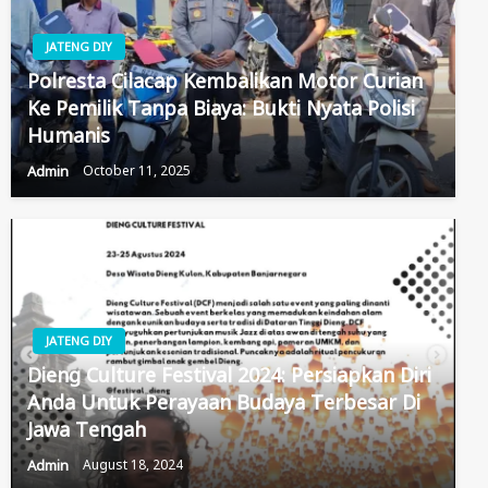
JATENG DIY
Polresta Cilacap Kembalikan Motor Curian
Ke Pemilik Tanpa Biaya: Bukti Nyata Polisi
Humanis
Admin
October 11, 2025
JATENG DIY
Dieng Culture Festival 2024: Persiapkan Diri
Anda Untuk Perayaan Budaya Terbesar Di
Jawa Tengah
Admin
August 18, 2024