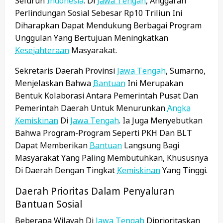
Seluruh
Indonesia
. Di
Jawa Tengah
, Anggaran
Perlindungan Sosial Sebesar Rp10 Triliun Ini
Diharapkan Dapat Mendukung Berbagai Program
Unggulan Yang Bertujuan Meningkatkan
Kesejahteraan
Masyarakat.
Sekretaris Daerah Provinsi
Jawa Tengah
, Sumarno,
Menjelaskan Bahwa
Bantuan
Ini Merupakan
Bentuk Kolaborasi Antara Pemerintah Pusat Dan
Pemerintah Daerah Untuk Menurunkan
Angka
Kemiskinan
Di
Jawa Tengah
. Ia Juga Menyebutkan
Bahwa Program-Program Seperti PKH Dan BLT
Dapat Memberikan
Bantuan
Langsung Bagi
Masyarakat Yang Paling Membutuhkan, Khususnya
Di Daerah Dengan Tingkat
Kemiskinan
Yang Tinggi.
Daerah Prioritas Dalam Penyaluran
Bantuan Sosial
Beberapa Wilayah Di
Jawa Tengah
Diprioritaskan