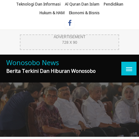
Skip
Teknologi Dan Informasi
Al Quran Dan Islam
Pendidikan
To
Hukum & HAM
Ekonomi & Bisnis
Content
ADVERTISEMENT
728 X 90
Wonosobo News
Berita Terkini Dan Hiburan Wonosobo