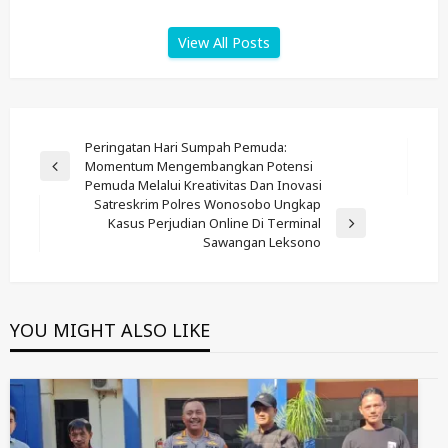
View All Posts
Post
Peringatan Hari Sumpah Pemuda:
Momentum Mengembangkan Potensi
Navigation
Previous
Pemuda Melalui Kreativitas Dan Inovasi
Post
Satreskrim Polres Wonosobo Ungkap
Kasus Perjudian Online Di Terminal
Next
Sawangan Leksono
Post
YOU MIGHT ALSO LIKE