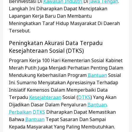
Berinvestasi Di
Kawasan Industri
Di
Jawa Tengah
.
Langkah Ini Diharapkan Dapat Menciptakan
Lapangan Kerja Baru Dan Membantu
Meningkatkan Taraf Hidup Masyarakat Di Daerah
Tersebut.
Peningkatan Akurasi Data Terpadu
Kesejahteraan Sosial (DTKS)
Program Kerja 100 Hari Kementerian Sosial Kabinet
Merah Putih Juga Menjadi Perhatian Penting Dalam
Mendukung Keberhasilan Program
Bantuan
Sosial
Ini. Sumarno Menyatakan Apresiasinya Terhadap
Inisiatif Kemensos Dalam Memperbaiki Data
Terpadu
Kesejahteraan
Sosial (
DTKS
) Yang Akan
Dijadikan Dasar Dalam Penyaluran
Bantuan
.
Perbaikan
DTKS
Diharapkan Dapat Memastikan
Bahwa
Bantuan
Tepat Sasaran Dan Sampai
Kepada Masyarakat Yang Paling Membutuhkan.