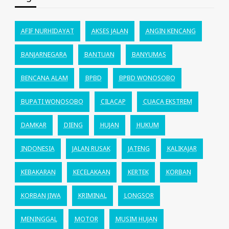
AFIF NURHIDAYAT
AKSES JALAN
ANGIN KENCANG
BANJARNEGARA
BANTUAN
BANYUMAS
BENCANA ALAM
BPBD
BPBD WONOSOBO
BUPATI WONOSOBO
CILACAP
CUACA EKSTREM
DAMKAR
DIENG
HUJAN
HUKUM
INDONESIA
JALAN RUSAK
JATENG
KALIKAJAR
KEBAKARAN
KECELAKAAN
KERTEK
KORBAN
KORBAN JIWA
KRIMINAL
LONGSOR
MENINGGAL
MOTOR
MUSIM HUJAN