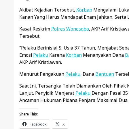
Akibat Kejadian Tersebut,
Korban
Mengalami Luka 
Kanan Yang Harus Mendapat Enam Jahitan, Serta L
Kasat Reskrim
Polres
Wonosobo
, AKP Arif Kristi
Tersebut.
“Pelaku Berinisial S, Usia 37 Tahun, Menjabat Seb
Emosi
Pelaku
Karena
Korban
Menanyakan Dana
B
AKP Arif Kristiawan.
Menurut Pengakuan
Pelaku
, Dana
Bantuan
Terseb
Saat Ini, Tersangka Telah Diamankan Oleh Pihak 
Lanjut. Penyidik Menjerat
Pelaku
Dengan Pasal 351
Ancaman Hukuman Pidana Penjara Maksimal Dua 
Share This:
Facebook
X