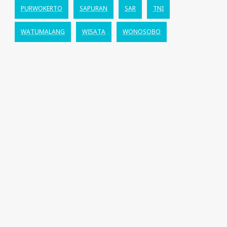
PURWOKERTO
SAPURAN
SAR
TNI
WATUMALANG
WISATA
WONOSOBO