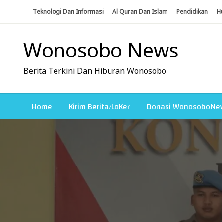
Skip
Teknologi Dan Informasi
Al Quran Dan Islam
Pendidikan
H
To
Content
Wonosobo News
Berita Terkini Dan Hiburan Wonosobo
Home
Kirim Berita/LoKer
Donasi WonosoboNe