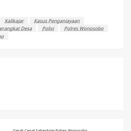
Kalikajar
Kasus Penganiayaan
erangkat Desa
Polisi
Polres Wonosobo
bo
Gerak Cepat Satreskrim Polres Wonosobo,