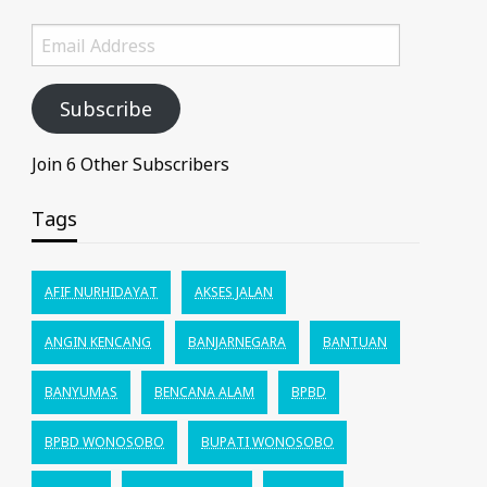
Email
Address
Subscribe
Join 6 Other Subscribers
Tags
AFIF NURHIDAYAT
AKSES JALAN
ANGIN KENCANG
BANJARNEGARA
BANTUAN
BANYUMAS
BENCANA ALAM
BPBD
BPBD WONOSOBO
BUPATI WONOSOBO