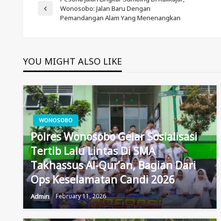
Post
Wonosobo: Jalan Baru Dengan
Previous
Pemandangan Alam Yang Menenangkan
Post
Navigation
YOU MIGHT ALSO LIKE
WONOSOBO
Polres Wonosobo Gelar Sosialisasi
Tertib Lalu Lintas Di SMA
Takhassus Al-Qur’an, Bagian Dari
Ops Keselamatan Candi 2026
Admin
February 11, 2026