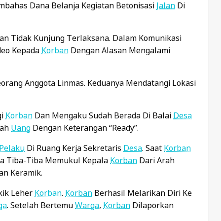
mbahas Dana Belanja Kegiatan Betonisasi
Jalan
Di
kan Tidak Kunjung Terlaksana. Dalam Komunikasi
deo Kepada
Korban
Dengan Alasan Mengalami
orang Anggota Linmas. Keduanya Mendatangi Lokasi
gi
Korban
Dan Mengaku Sudah Berada Di Balai
Desa
lah
Uang
Dengan Keterangan “ready”.
Pelaku
Di Ruang Kerja Sekretaris
Desa
. Saat
Korban
a Tiba-Tiba Memukul Kepala
Korban
Dari Arah
an Keramik.
kik Leher
Korban
.
Korban
Berhasil Melarikan Diri Ke
ga
. Setelah Bertemu
Warga
,
Korban
Dilaporkan