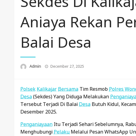
Sekdes Di Kalika
Aniaya Rekan Pe
Balai Desa
Posted
Admin
December 27, 2025
On
Polsek
Kalikajar
Bersama
Tim Resmob
Polres
Won
Desa
(Sekdes) Yang Diduga Melakukan
Penganiay
Tersebut Terjadi Di Balai
Desa
Butuh Kidul, Keca
Desember 2025.
Penganiayaan
Itu Terjadi Sehari Sebelumnya, Rab
Menghubungi
Pelaku
Melalui Pesan WhatsApp Un