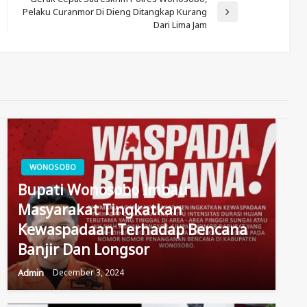
Pelaku Curanmor Di Dieng Ditangkap Kurang
Next
Dari Lima Jam
Post
WONOSOBO
Bupati Wonosobo Imbau
Masyarakat Tingkatkan
Kewaspadaan Terhadap Bencana
Banjir Dan Longsor
Admin
December 3, 2024