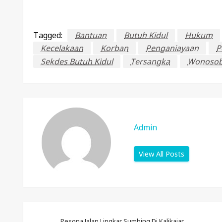
Tagged:
Bantuan
Butuh Kidul
Hukum
Kecelakaan
Korban
Penganiayaan
P
Sekdes Butuh Kidul
Tersangka
Wonoso
Admin
View All Posts
Pesona Jalan Lingkar Sumbing Di Kalikajar,