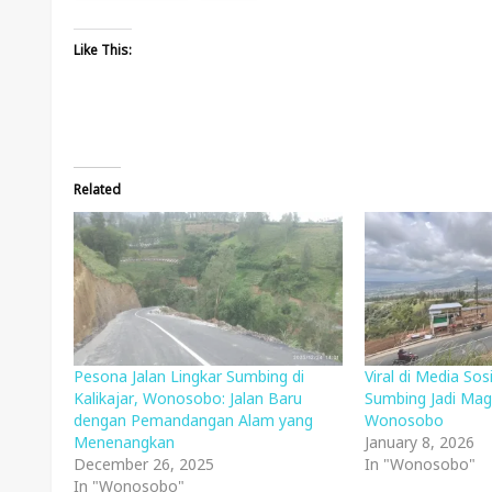
Like This:
Related
Pesona Jalan Lingkar Sumbing di
Viral di Media Sosi
Kalikajar, Wonosobo: Jalan Baru
Sumbing Jadi Mag
dengan Pemandangan Alam yang
Wonosobo
Menenangkan
January 8, 2026
December 26, 2025
In "Wonosobo"
In "Wonosobo"