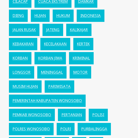
CILACAP
CUACA EKSTREM
DAMKAR
DIENG
HUJAN
HUKUM
INDONESIA
JALAN RUSAK
JATENG
KALIKAJAR
KEBAKARAN
KECELAKAAN
KERTEK
KORBAN
KORBAN JIWA
KRIMINAL
LONGSOR
MENINGGAL
MOTOR
MUSIM HUJAN
PARIWISATA
PEMERINTAH KABUPATEN WONOSOBO
PEMKAB WONOSOBO
PERTANIAN
POLISI
POLRES WONOSOBO
POLRI
PURBALINGGA