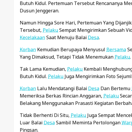
Butuh Kidul. Pertemuan Tersebut Rencananya Me
Dusun Jenggeran.
Namun Hingga Sore Hari, Pertemuan Yang Dijanji
Tersebut,
Pelaku
Sempat Mengirimkan Sebuah Vi
Kecelakaan
Saat Menuju Balai
Desa
.
Korban
Kemudian Berupaya Menyusul
Bersama
Se
Yang Dimaksud, Tetapi Tidak Menemukan
Pelaku
.
Tak Lama Kemudian,
Pelaku
Kembali Menghubun
Butuh Kidul.
Pelaku
Juga Mengirimkan Foto Sejum
Korban
Lalu Mendatangi Balai
Desa
Dan Bertemu
Memeriksa Berkas Rincian Anggaran,
Pelaku
Secar
Belakang Menggunakan Prasasti Kegiatan Berbah
Tidak Berhenti Di Situ,
Pelaku
Juga Sempat Mence
Luar Balai
Desa
Sambil Meminta Pertolongan
War
Pingsan.