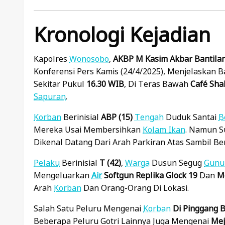
Kronologi Kejadian
Kapolres
Wonosobo
,
AKBP M Kasim Akbar Bantila
Konferensi Pers Kamis (24/4/2025), Menjelaskan B
Sekitar Pukul
16.30 WIB
, Di Teras Bawah
Café Sha
Sapuran
.
Korban
Berinisial
ABP (15)
Tengah
Duduk Santai
B
Mereka Usai Membersihkan
Kolam Ikan
. Namun S
Dikenal Datang Dari Arah Parkiran Atas Sambil B
Pelaku
Berinisial
T (42)
,
Warga
Dusun Segug
Gunu
Mengeluarkan
Air
Softgun Replika Glock 19
Dan
M
Arah
Korban
Dan Orang-Orang Di Lokasi.
Salah Satu Peluru Mengenai
Korban
Di Pinggang 
Beberapa Peluru Gotri Lainnya Juga Mengenai
Mej