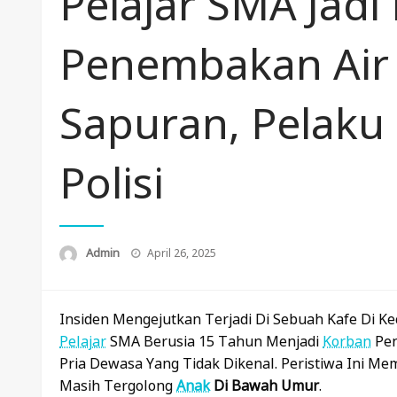
Pelajar SMA Jadi
Penembakan Air 
Sapuran, Pelak
Polisi
Posted
Admin
April 26, 2025
On
Insiden Mengejutkan Terjadi Di Sebuah Kafe Di 
Pelajar
SMA Berusia 15 Tahun Menjadi
Korban
Pe
Pria Dewasa Yang Tidak Dikenal. Peristiwa Ini M
Masih Tergolong
Anak
Di Bawah Umur
.