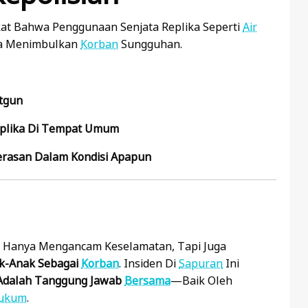
at Bahwa Penggunaan Senjata Replika Seperti
Air
isa Menimbulkan
Korban
Sungguhan.
tgun
plika Di Tempat Umum
erasan Dalam Kondisi Apapun
k Hanya Mengancam Keselamatan, Tapi Juga
k-Anak Sebagai
Korban
. Insiden Di
Sapuran
Ini
dalah Tanggung Jawab
Bersama
—baik Oleh
ukum
.