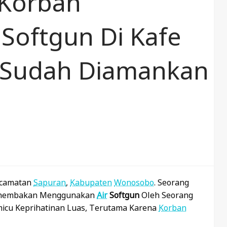
 Korban
Softgun Di Kafe
u Sudah Diamankan
Kecamatan
Sapuran
,
Kabupaten
Wonosobo
. Seorang
nembakan Menggunakan
Air
Softgun
Oleh Seorang
emicu Keprihatinan Luas, Terutama Karena
Korban