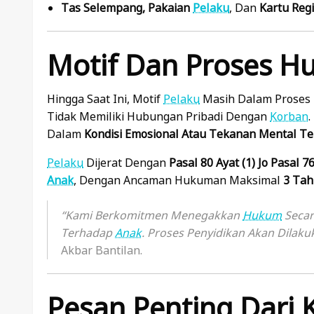
Tas Selempang, Pakaian
Pelaku
, Dan
Kartu Regi
Motif Dan Proses 
Hingga Saat Ini, Motif
Pelaku
Masih Dalam Proses P
Tidak Memiliki Hubungan Pribadi Dengan
Korban
Dalam
Kondisi Emosional Atau Tekanan Mental Te
Pelaku
Dijerat Dengan
Pasal 80 Ayat (1) Jo Pasal 7
Anak
, Dengan Ancaman Hukuman Maksimal
3 Tah
“Kami Berkomitmen Menegakkan
Hukum
Secar
Terhadap
Anak
. Proses Penyidikan Akan Dilaku
Akbar Bantilan.
Pesan Penting Dari 