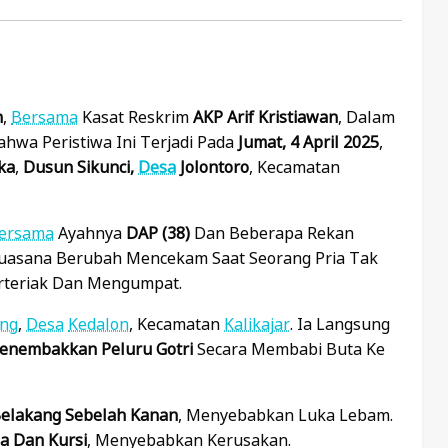
n
,
Bersama
Kasat Reskrim
AKP Arif Kristiawan
, Dalam
ahwa Peristiwa Ini Terjadi Pada
Jumat, 4 April 2025
,
ka
,
Dusun Sikunci,
Desa
Jolontoro
, Kecamatan
ersama
Ayahnya
DAP (38)
Dan Beberapa Rekan
uasana Berubah Mencekam Saat Seorang Pria Tak
erteriak Dan Mengumpat.
ng
,
Desa
Kedalon
, Kecamatan
Kalikajar
. Ia Langsung
enembakkan Peluru Gotri
Secara Membabi Buta Ke
Belakang Sebelah Kanan
, Menyebabkan Luka Lebam.
a Dan Kursi
, Menyebabkan Kerusakan.