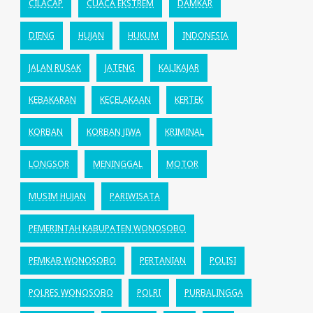
CILACAP
CUACA EKSTREM
DAMKAR
DIENG
HUJAN
HUKUM
INDONESIA
JALAN RUSAK
JATENG
KALIKAJAR
KEBAKARAN
KECELAKAAN
KERTEK
KORBAN
KORBAN JIWA
KRIMINAL
LONGSOR
MENINGGAL
MOTOR
MUSIM HUJAN
PARIWISATA
PEMERINTAH KABUPATEN WONOSOBO
PEMKAB WONOSOBO
PERTANIAN
POLISI
POLRES WONOSOBO
POLRI
PURBALINGGA