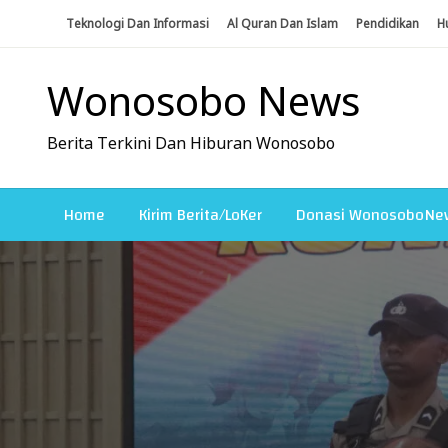
Skip
Teknologi Dan Informasi
Al Quran Dan Islam
Pendidikan
H
To
Content
Wonosobo News
Berita Terkini Dan Hiburan Wonosobo
Home
Kirim Berita/LoKer
Donasi WonosoboNe