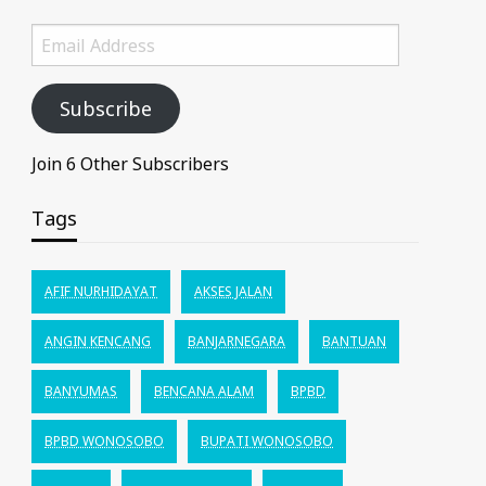
Email
Address
Subscribe
Join 6 Other Subscribers
Tags
AFIF NURHIDAYAT
AKSES JALAN
ANGIN KENCANG
BANJARNEGARA
BANTUAN
BANYUMAS
BENCANA ALAM
BPBD
BPBD WONOSOBO
BUPATI WONOSOBO