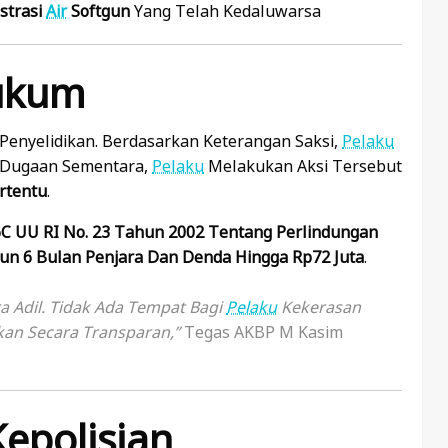
strasi
Air
Softgun
Yang Telah Kedaluwarsa
Hukum
enyelidikan. Berdasarkan Keterangan Saksi,
Pelaku
. Dugaan Sementara,
Pelaku
Melakukan Aksi Tersebut
rtentu
.
6C
UU RI No. 23 Tahun 2002 Tentang Perlindungan
un 6 Bulan Penjara Dan Denda Hingga Rp72 Juta
.
a Adil. Tidak Ada Tempat Bagi
Pelaku
Kekerasan
kan Secara Transparan,”
Tegas AKBP M Kasim
Kepolisian